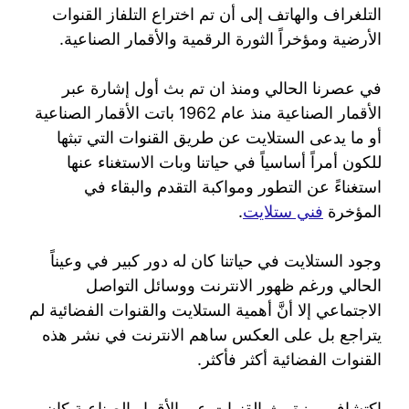
التلغراف والهاتف إلى أن تم اختراع التلفاز القنوات
الأرضية ومؤخراً الثورة الرقمية والأقمار الصناعية.
في عصرنا الحالي ومنذ ان تم بث أول إشارة عبر
الأقمار الصناعية منذ عام 1962 باتت الأقمار الصناعية
أو ما يدعى الستلايت عن طريق القنوات التي تبثها
للكون أمراً أساسياً في حياتنا وبات الاستغناء عنها
استغناءً عن التطور ومواكبة التقدم والبقاء في
المؤخرة
فني ستلايت
.
وجود الستلايت في حياتنا كان له دور كبير في وعيناً
الحالي ورغم ظهور الانترنت ووسائل التواصل
الاجتماعي إلا أنَّ أهمية الستلايت والقنوات الفضائية لم
يتراجع بل على العكس ساهم الانترنت في نشر هذه
القنوات الفضائية أكثر فأكثر.
اكتشاف ميزة بث القنوات عبر الأقمار الصناعية كان