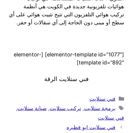
هوائيات تلفزيونية جديدة في الكويت هي أنظمة
تركيب هوائي التلفزيون التي تتيح تثبيت هوائي على أي
سطح أو مبنى دون الحاجة إلى أي سقالات أو حفر.
[elementor-template id=”1077″] [elementor-
template id=”892″]
فني ستلايت الرقة
فني ستلايت
برمجة ستلايت
,
تركيب ستلايت
,
صيانة ستلايت
,
فني ستلايت
فني ستلايت ابو فطيره