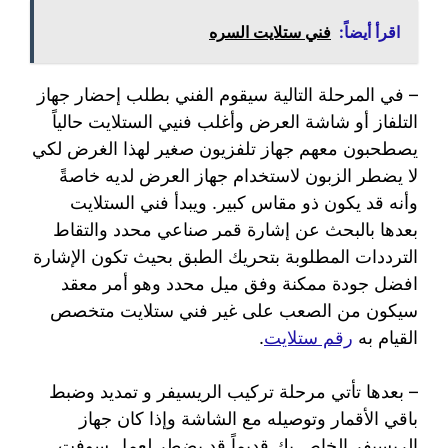
اقرأ أيضاً:
فني ستلايت السره
– في المرحلة التالية سيقوم الفني بطلب إحضار جهاز
التلفاز أو شاشة العرض وأغلب فنيي الستلايت حالياً
يصطحبون معهم جهاز تلفزيون صغير لهذا الغرض لكي
لا يضطر الزبون لاستخدام جهاز العرض لديه خاصةً
وأنه قد يكون ذو مقاس كبير. ويبدأ فني الستلايت
بعدها بالبحث عن إشارة قمر صناعي محدد والتقاط
الترددات المطلوبة بتحريك الطبق بحيث تكون الإشارة
افضل جودة ممكنة وفق ميل محدد وهو أمر معقد
سيكون من الصعب على غير فني ستلايت متخصص
القيام به
رقم ستلايت
.
– بعدها تأتي مرحلة تركيب الريسيفر و تمديد وضبط
باقي الأقمار وتوصيله مع الشاشة وإذا كان جهاز
الريسيفر الخاص بك قديماً قد يضطر لعمل سوفت