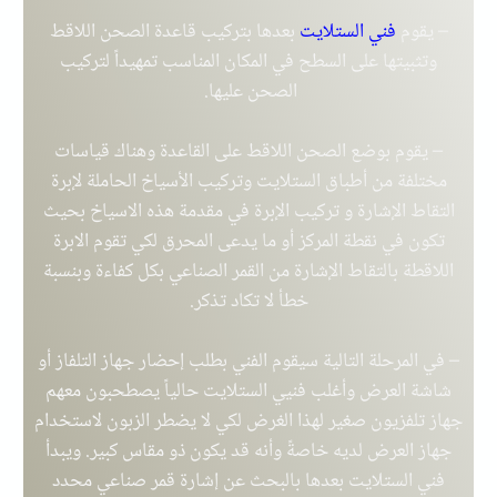
– يقوم
فني الستلايت
بعدها بتركيب قاعدة الصحن اللاقط
وتثبيتها على السطح في المكان المناسب تمهيداً لتركيب
الصحن عليها.
– يقوم بوضع الصحن اللاقط على القاعدة وهناك قياسات
مختلفة من أطباق الستلايت وتركيب الأسياخ الحاملة لإبرة
التقاط الإشارة و تركيب الإبرة في مقدمة هذه الاسياخ بحيث
تكون في نقطة المركز أو ما يدعى المحرق لكي تقوم الابرة
اللاقطة بالتقاط الإشارة من القمر الصناعي بكل كفاءة وبنسبة
خطأ لا تكاد تذكر.
– في المرحلة التالية سيقوم الفني بطلب إحضار جهاز التلفاز أو
شاشة العرض وأغلب فنيي الستلايت حالياً يصطحبون معهم
جهاز تلفزيون صغير لهذا الغرض لكي لا يضطر الزبون لاستخدام
جهاز العرض لديه خاصةً وأنه قد يكون ذو مقاس كبير. ويبدأ
فني الستلايت بعدها بالبحث عن إشارة قمر صناعي محدد