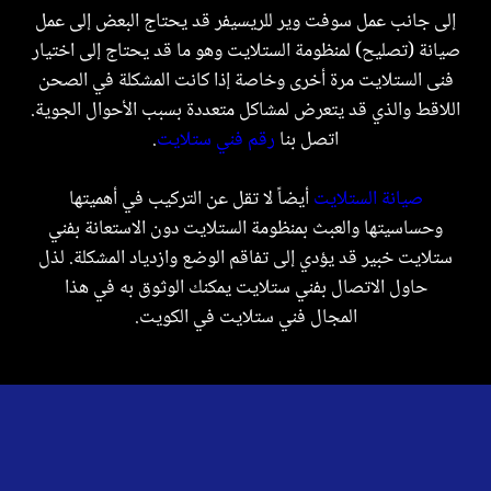
إلى جانب عمل سوفت وير للريسيفر قد يحتاج البعض إلى عمل
صيانة (تصليح) لمنظومة الستلايت وهو ما قد يحتاج إلى اختيار
فنى الستلايت مرة أخرى وخاصة إذا كانت المشكلة في الصحن
اللاقط والذي قد يتعرض لمشاكل متعددة بسبب الأحوال الجوية.
اتصل بنا
رقم فني ستلايت
.
صيانة الستلايت
أيضاً لا تقل عن التركيب في أهميتها
وحساسيتها والعبث بمنظومة الستلايت دون الاستعانة بفني
ستلايت خبير قد يؤدي إلى تفاقم الوضع وازدياد المشكلة. لذل
حاول الاتصال بفني ستلايت يمكنك الوثوق به في هذا
المجال
فني ستلايت في الكويت
.