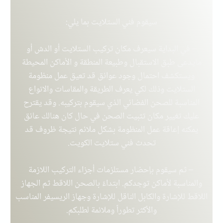
سيقوم فني الستلايت بما يلي:
– في البداية سيعرف مكان تركيب الستلايت أو الدش أو
مايدعى طبق الاستقبال وطبيعة المنطقة و الأماكن المحيطة
ويستكشف احتمال وجود عوائق قد تعيق عمل منظومة
الستلايت وذلك لكي يعرف الطريقة والمقاسات والانواع
المناسبة للصحن الفضائي الذي سيقوم بتركيبه. وقد يقترح
عليك تغيير مكان تثبيت الصحن في حال كان هنالك عائق
يمكنه إعاقة عمل المنظومة بشكل ملائم نتيجة ظروف قد
تحدث
فني ستلايت الكويت
.
– ثم سيقوم بإحضار مستلزمات أجزاء التركيب اللازمة
والمناسبة لأماكن توجدكم. ابتداءً بالصحن اللاقط ثم الجهاز
اللاقط للإشارة والكابل الناقل للإشارة وجهاز الريسيفر المناسب
والأكثر تطوراً وملائمة لطلبكم.