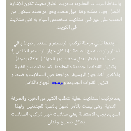
والتقاط الترددات المطلوبة بتحريك الطبق بحيث تكون الإشارة
افضل جودة ممكنة وفق ميل محدد وهو أمر معقد سيكون من
الصعب على غير فني ستلايت متخصص القيام به
فني ستلايت
في الكويت
.
– بعدها تأتي مرحلة تركيب الريسيفر و تمديد وضبط باقي
الأقمار وتوصيله مع الشاشة وإذا كان جهاز الريسيفر الخاص بك
قديماً قد يضطر لعمل سوفت وير للجهاز ( إعادة برمجة)
وتنزيل القنوات الجديدة والمطلوبة. كما يمكنك بين الفترة
والأخرى أخذ جهاز الريسيفر لمراجعة فني الستلايت و ضبط و
تنزيل القنوات الجديدة و
برمجة
الجهاز بالكامل.
يعد تركيب الستلايت عملية تتطلب الكثير من الخبرة والمعرفة
التقنية، وهي ليست بالأمر السهل بالنسبة للمبتدئين. ولهذا
السبب، يجب الاستعانة بفني ستلايت خبير لتركيب الستلايت
بشكل صحيح وفعال: