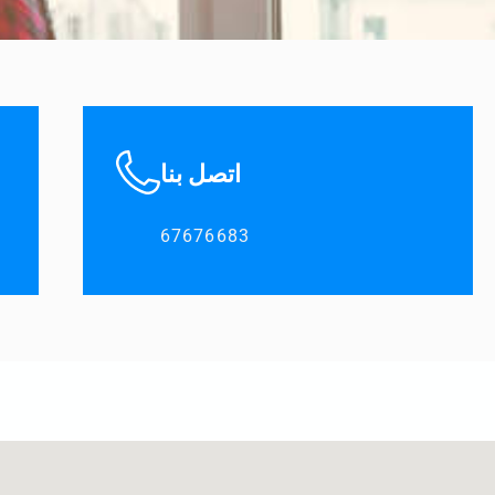
اتصل بنا
67676683