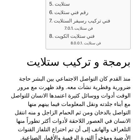
ستلايت
رقم فني ستلايت
فني تركيب رسيفر الستلايت
فن ستلايت
فني ستلايت الكويت
فن ستلايت
برمجة و تركيب ستلايت
منذ القدم كان التواصل الاجتماعي بين البشر حاجة
ضرورية وفطرية نشأت معه. وقد ظهرت مع مرور
الوقت أدوات ووسائل كثيرة اعتمدها الانسان للتواصل
مع أبناء جلدته ونقل المعلومات فيما بينهم منها
التواصل بالدخان ومن ثم الحمام الزاجل و منه انتقل
الانسان في العصور اللاحقة لأدوات أكثر تطوراً منها
التلغراف والهاتف إلى أن تم اختراع التلفاز القنوات
الأرضية ومؤخراً الثورة الرقمية والأقمار الصناعية.