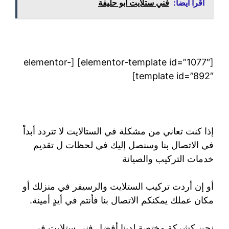
اقرأ أيضاً:
فني ستلايت ابو حليفة
[elementor-template id=”1077″] [elementor-
template id=”892″]
إذا كنت تعاني من مشكلة في الستالايت لا تتردد أبداً
في الاتصال بنا وسنصل إليك في لحظات ل تقديم
خدمات التركيب والصيانة
أو إن أردت تركيب الستلايت والرسيفر في منزلك أو
مكان عملك يمكنكم الاتصال بنا فأنتم في أيدٍ أمينة.
نحن كشركة مختصة لدينا أفضل فني ستلايت في