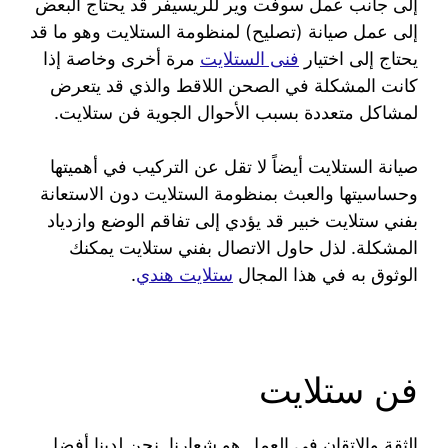
إلى جانب عمل سوفت وير للريسيفر قد يحتاج البعض
إلى عمل صيانة (تصليح) لمنظومة الستلايت وهو ما قد
يحتاج إلى اختيار
فنى الستلايت
مرة أخرى وخاصة إذا
كانت المشكلة في الصحن اللاقط والذي قد يتعرض
لمشاكل متعددة بسبب الأحوال الجوية فن ستلايت.
صيانة الستلايت أيضاً لا تقل عن التركيب في أهميتها
وحساسيتها والعبث بمنظومة الستلايت دون الاستعانة
بفني ستلايت خبير قد يؤدي إلى تفاقم الوضع وازدياد
المشكلة. لذل حاول الاتصال بفني ستلايت يمكنك
الوثوق به في هذا المجال
ستلايت هندي
.
فن ستلايت
الثقة والإتقان في العمل هو شعارنا. نحن لدينا أفضل