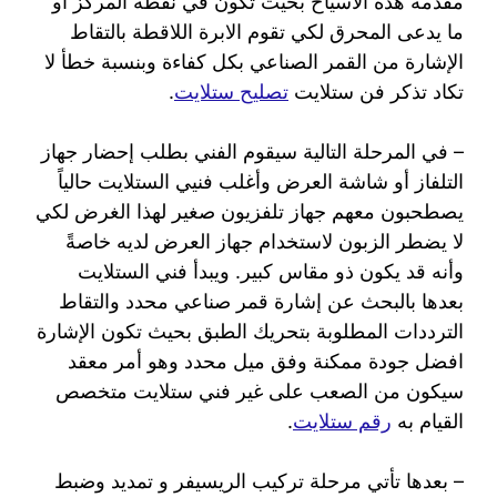
مقدمة هذه الاسياخ بحيث تكون في نقطة المركز أو
ما يدعى المحرق لكي تقوم الابرة اللاقطة بالتقاط
الإشارة من القمر الصناعي بكل كفاءة وبنسبة خطأ لا
تكاد تذكر فن ستلايت
تصليح ستلايت
.
– في المرحلة التالية سيقوم الفني بطلب إحضار جهاز
التلفاز أو شاشة العرض وأغلب فنيي الستلايت حالياً
يصطحبون معهم جهاز تلفزيون صغير لهذا الغرض لكي
لا يضطر الزبون لاستخدام جهاز العرض لديه خاصةً
وأنه قد يكون ذو مقاس كبير. ويبدأ فني الستلايت
بعدها بالبحث عن إشارة قمر صناعي محدد والتقاط
الترددات المطلوبة بتحريك الطبق بحيث تكون الإشارة
افضل جودة ممكنة وفق ميل محدد وهو أمر معقد
سيكون من الصعب على غير فني ستلايت متخصص
القيام به
رقم ستلايت
.
– بعدها تأتي مرحلة تركيب الريسيفر و تمديد وضبط