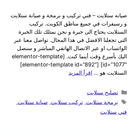
صيانه ستلايت – فني تركيب و برمجة و صيانة ستلايت
و رسيفرات في جميع مناطق الكويت. تركيب
الستلايت يحتاج الى خبرة و نحن نمتلك تلك الخبرة
التي تجعلنا الافضل في هذا المجال. تواصل معنا عبر
الواتساب او عبر الاتصال الهاتفي المباشر و سنصل
اليك بأسرع وقت أينما كنت. [elementor-template
id=”1077″] [elementor-template id=”892″]
الستلايت هو …
اقرأ المزيد
تصليح ستلايت
برمجة ستلايت
,
تركيب ستلايت
,
صيانة ستلايت
,
فني ستلايت