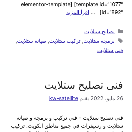
template id=”1077″] [elementor-template
id=”892″] …
اقرأ المزيد
تصليح ستلايت
برمجة ستلايت
,
تركيب ستلايت
,
صيانة ستلايت
,
فني ستلايت
فنى تصليح ستلايت
26 مايو، 2022
بقلم
kw-satellite
فنى تصليح ستلايت – فني تركيب و برمجة و صيانة
ستلايت و رسيفرات في جميع مناطق الكويت. تركيب