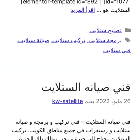
id=”1077″] [elementor-template id=”892″]
الستلايت هو …
اقرأ المزيد
تصليح ستلايت
برمجة ستلايت
,
تركيب ستلايت
,
صيانة ستلايت
,
فني ستلايت
فني صيانه الستلايت
26 مايو، 2022
بقلم
kw-satellite
فني صيانه الستلايت – فني تركيب و برمجة و صيانة
ستلايت و رسيفرات في جميع مناطق الكويت. تركيب
الستلايت يحتاج الى خبرة و نحن نمتلك تلك الخبرة