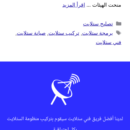
منحت الهيئات …
اقرأ المزيد
تصليح ستلايت
برمجة ستلايت
,
تركيب ستلايت
,
صيانة ستلايت
,
فني ستلايت
لدينا أفضل فريق فني ستلايت سيقوم بتركيب منظومة الستلايت
بكل احترافية