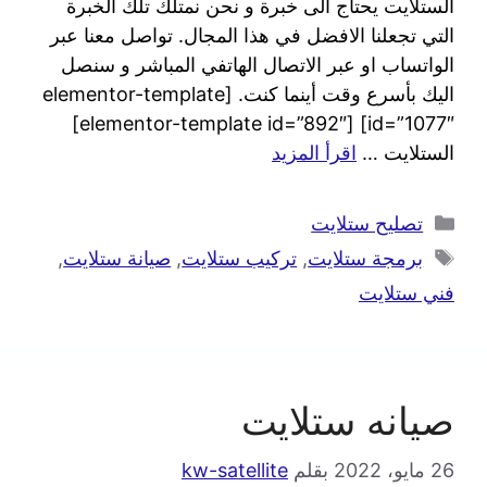
الستلايت يحتاج الى خبرة و نحن نمتلك تلك الخبرة
التي تجعلنا الافضل في هذا المجال. تواصل معنا عبر
الواتساب او عبر الاتصال الهاتفي المباشر و سنصل
اليك بأسرع وقت أينما كنت. [elementor-template
id=”1077″] [elementor-template id=”892″]
الستلايت …
اقرأ المزيد
تصليح ستلايت
برمجة ستلايت
,
تركيب ستلايت
,
صيانة ستلايت
,
فني ستلايت
صيانه ستلايت
26 مايو، 2022
بقلم
kw-satellite