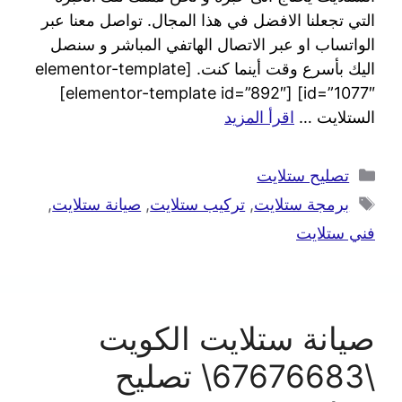
التي تجعلنا الافضل في هذا المجال. تواصل معنا عبر
الواتساب او عبر الاتصال الهاتفي المباشر و سنصل
اليك بأسرع وقت أينما كنت. [elementor-template
id=”1077″] [elementor-template id=”892″]
الستلايت …
اقرأ المزيد
تصليح ستلايت
برمجة ستلايت
,
تركيب ستلايت
,
صيانة ستلايت
,
فني ستلايت
صيانة ستلايت الكويت
\67676683\ تصليح