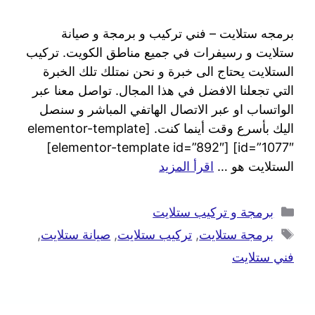
برمجه ستلايت – فني تركيب و برمجة و صيانة
ستلايت و رسيفرات في جميع مناطق الكويت. تركيب
الستلايت يحتاج الى خبرة و نحن نمتلك تلك الخبرة
التي تجعلنا الافضل في هذا المجال. تواصل معنا عبر
الواتساب او عبر الاتصال الهاتفي المباشر و سنصل
اليك بأسرع وقت أينما كنت. [elementor-template
id=”1077″] [elementor-template id=”892″]
الستلايت هو …
اقرأ المزيد
برمجة و تركيب ستلايت
برمجة ستلايت
,
تركيب ستلايت
,
صيانة ستلايت
,
فني ستلايت