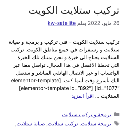
تركيب ستلايت الكويت
26 مايو، 2022
بقلم
kw-satellite
تركيب ستلايت الكويت – فني تركيب و برمجة و صيانة
ستلايت و رسيفرات في جميع مناطق الكويت. تركيب
الستلايت يحتاج الى خبرة و نحن نمتلك تلك الخبرة
التي تجعلنا الافضل في هذا المجال. تواصل معنا عبر
الواتساب او عبر الاتصال الهاتفي المباشر و سنصل
اليك بأسرع وقت أينما كنت. [elementor-template
id=”1077″] [elementor-template id=”892″]
الستلايت …
اقرأ المزيد
برمجة و تركيب ستلايت
برمجة ستلايت
,
تركيب ستلايت
,
صيانة ستلايت
,