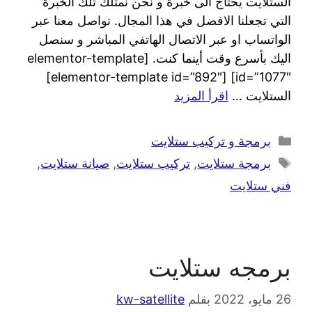
الستلايت يحتاج الى خبرة و نحن نمتلك تلك الخبرة
التي تجعلنا الافضل في هذا المجال. تواصل معنا عبر
الواتساب او عبر الاتصال الهاتفي المباشر و سنصل
اليك بأسرع وقت أينما كنت. [elementor-template
id=”1077″] [elementor-template id=”892″]
الستلايت …
اقرأ المزيد
برمجة و تركيب ستلايت
برمجة ستلايت
,
تركيب ستلايت
,
صيانة ستلايت
,
فني ستلايت
برمجه ستلايت
26 مايو، 2022
بقلم
kw-satellite