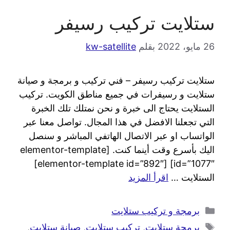
ستلايت تركيب رسيفر
26 مايو، 2022
بقلم
kw-satellite
ستلايت تركيب رسيفر – فني تركيب و برمجة و صيانة
ستلايت و رسيفرات في جميع مناطق الكويت. تركيب
الستلايت يحتاج الى خبرة و نحن نمتلك تلك الخبرة
التي تجعلنا الافضل في هذا المجال. تواصل معنا عبر
الواتساب او عبر الاتصال الهاتفي المباشر و سنصل
اليك بأسرع وقت أينما كنت. [elementor-template
id=”1077″] [elementor-template id=”892″]
الستلايت …
اقرأ المزيد
برمجة و تركيب ستلايت
برمجة ستلايت
,
تركيب ستلايت
,
صيانة ستلايت
,