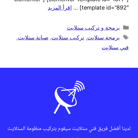
template id=”892″] …
اقرأ المزيد
برمجة و تركيب ستلايت
برمجة ستلايت
,
تركيب ستلايت
,
صيانة ستلايت
,
فني ستلايت
لدينا أفضل فريق فني ستلايت سيقوم بتركيب منظومة الستلايت