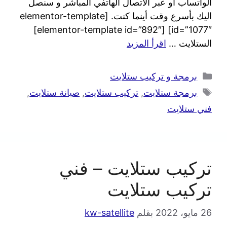
الواتساب او عبر الاتصال الهاتفي المباشر و سنصل
اليك بأسرع وقت أينما كنت. [elementor-template
id=”1077″] [elementor-template id=”892″]
الستلايت …
اقرأ المزيد
برمجة و تركيب ستلايت
برمجة ستلايت
,
تركيب ستلايت
,
صيانة ستلايت
,
فني ستلايت
تركيب ستلايت – فني
تركيب ستلايت
26 مايو، 2022
بقلم
kw-satellite