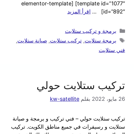
template id=”1077″] [elementor-template
id=”892″] …
اقرأ المزيد
برمجة و تركيب ستلايت
برمجة ستلايت
,
تركيب ستلايت
,
صيانة ستلايت
,
فني ستلايت
تركيب ستلايت حولي
26 مايو، 2022
بقلم
kw-satellite
تركيب ستلايت حولي – فني تركيب و برمجة و صيانة
ستلايت و رسيفرات في جميع مناطق الكويت. تركيب