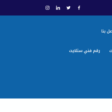
ل بنا
ت
رقم فني ستلايت