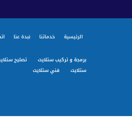
الرئيسية
خدماتنا
نبدة عنا
اتص
برمجة و تركيب ستلايت
تصليح ستلاي
ستلايت
فني ستلايت