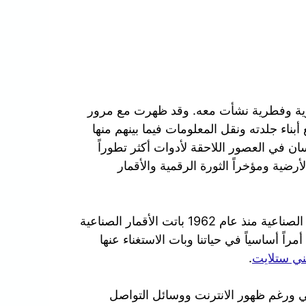
ورية وفطرية نشأت معه. وقد ظهرت مع مرور
بناء جلدته ونقل المعلومات فيما بينهم منها
سان في العصور اللاحقة لأدوات أكثر تطوراً
لأرضية ومؤخراً الثورة الرقمية والأقمار
في عصرنا الحالي ومنذ ان تم بث أول إشارة عبر الأقمار الصناعية منذ عام 1962 باتت الأقمار الصناعية
راً أساسياً في حياتنا وبات الاستغناء عنها
ي ستلايت
.
الي ورغم ظهور الانترنت ووسائل التواصل