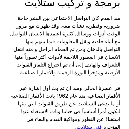
برمجة و تركيب ستلايت
منذ القدم كان التواصل الاجتماعي بين البشر حاجة
ضرورية وفطرية نشأت معه. وقد ظهرت مع مرور
الوقت أدوات ووسائل كثيرة اعتمدها الانسان للتواصل
مع أبناء جلدته ونقل المعلومات فيما بينهم منها
التواصل بالدخان ومن ثم الحمام الزاجل و منه انتقل
الانسان في العصور اللاحقة لأدوات أكثر تطوراً منها
التلغراف والهاتف إلى أن تم اختراع التلفاز القنوات
الأرضية ومؤخراً الثورة الرقمية والأقمار الصناعية.
في عصرنا الحالي ومنذ ان تم بث أول إشارة عبر
الأقمار الصناعية منذ عام 1962 باتت الأقمار الصناعية
أو ما يدعى الستلايت عن طريق القنوات التي تبثها
للكون أمراً أساسياً في حياتنا وبات الاستغناء عنها
استغناءً عن التطور ومواكبة التقدم والبقاء في
المؤخرة
فني ستلايت
.