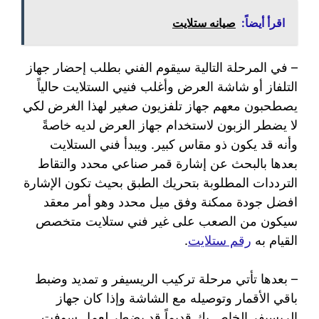
اقرأ أيضاً:
صيانه ستلايت
– في المرحلة التالية سيقوم الفني بطلب إحضار جهاز
التلفاز أو شاشة العرض وأغلب فنيي الستلايت حالياً
يصطحبون معهم جهاز تلفزيون صغير لهذا الغرض لكي
لا يضطر الزبون لاستخدام جهاز العرض لديه خاصةً
وأنه قد يكون ذو مقاس كبير. ويبدأ فني الستلايت
بعدها بالبحث عن إشارة قمر صناعي محدد والتقاط
الترددات المطلوبة بتحريك الطبق بحيث تكون الإشارة
افضل جودة ممكنة وفق ميل محدد وهو أمر معقد
سيكون من الصعب على غير فني ستلايت متخصص
القيام به
رقم ستلايت
.
– بعدها تأتي مرحلة تركيب الريسيفر و تمديد وضبط
باقي الأقمار وتوصيله مع الشاشة وإذا كان جهاز
الريسيفر الخاص بك قديماً قد يضطر لعمل سوفت