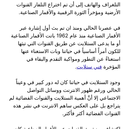
التلغراف والهاتف إلى أن تم اختراع التلفاز القنوات
الأرضية ومؤخراً الثورة الرقمية والأقمار الصناعية.
في عصرنا الحالي ومنذ ان تم بث أول إشارة عبر
الأقمار الصناعية منذ عام 1962 باتت الأقمار الصناعية
أو ما يدعى الستلايت عن طريق القنوات التي تبثها
للكون أمراً أساسياً في حياتنا وبات الاستغناء عنها
استغناءً عن التطور ومواكبة التقدم والبقاء في
المؤخرة
فني ستلايت
.
وجود الستلايت في حياتنا كان له دور كبير في وعيناً
الحالي ورغم ظهور الانترنت ووسائل التواصل
الاجتماعي إلا أنَّ أهمية الستلايت والقنوات الفضائية لم
يتراجع بل على العكس ساهم الانترنت في نشر هذه
القنوات الفضائية أكثر فأكثر.
اكتشاف ميزة بث القنوات عبر الأقمار الصناعية كان