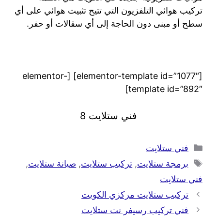
تركيب هوائي التلفزيون التي تتيح تثبيت هوائي على أي
سطح أو مبنى دون الحاجة إلى أي سقالات أو حفر.
[elementor-template id=”1077″] [elementor-
template id=”892″]
فني ستلايت 8
فني ستلايت
برمجة ستلايت
,
تركيب ستلايت
,
صيانة ستلايت
,
فني ستلايت
تركيب ستلايت مركزي الكويت
فني تركيب رسيفر نت ستلايت