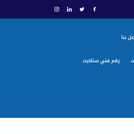
ل بنا
ت
رقم فني ستلايت