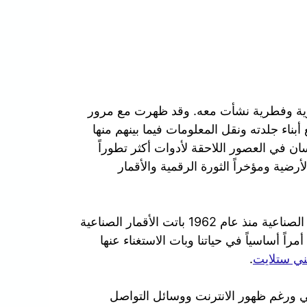
ورية وفطرية نشأت معه. وقد ظهرت مع مرور
بناء جلدته ونقل المعلومات فيما بينهم منها
سان في العصور اللاحقة لأدوات أكثر تطوراً
لأرضية ومؤخراً الثورة الرقمية والأقمار
في عصرنا الحالي ومنذ ان تم بث أول إشارة عبر الأقمار الصناعية منذ عام 1962 باتت الأقمار الصناعية
راً أساسياً في حياتنا وبات الاستغناء عنها
ي ستلايت
.
الي ورغم ظهور الانترنت ووسائل التواصل