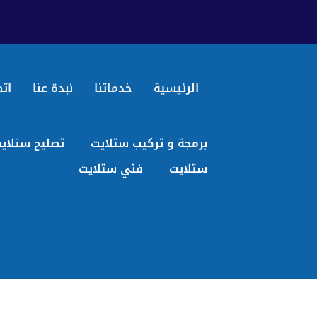
الرئيسية
خدماتنا
نبدة عنا
اتص
برمجة و تركيب ستلايت
تصليح ستلاي
ستلايت
فني ستلايت