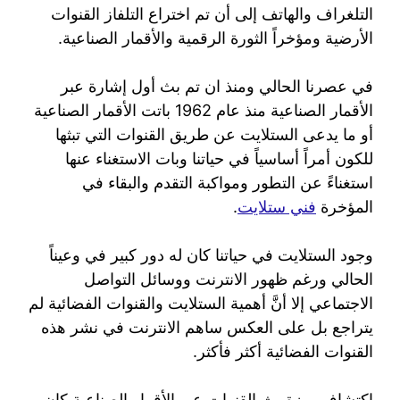
التلغراف والهاتف إلى أن تم اختراع التلفاز القنوات
الأرضية ومؤخراً الثورة الرقمية والأقمار الصناعية.
في عصرنا الحالي ومنذ ان تم بث أول إشارة عبر
الأقمار الصناعية منذ عام 1962 باتت الأقمار الصناعية
أو ما يدعى الستلايت عن طريق القنوات التي تبثها
للكون أمراً أساسياً في حياتنا وبات الاستغناء عنها
استغناءً عن التطور ومواكبة التقدم والبقاء في
المؤخرة
فني ستلايت
.
وجود الستلايت في حياتنا كان له دور كبير في وعيناً
الحالي ورغم ظهور الانترنت ووسائل التواصل
الاجتماعي إلا أنَّ أهمية الستلايت والقنوات الفضائية لم
يتراجع بل على العكس ساهم الانترنت في نشر هذه
القنوات الفضائية أكثر فأكثر.
اكتشاف ميزة بث القنوات عبر الأقمار الصناعية كان