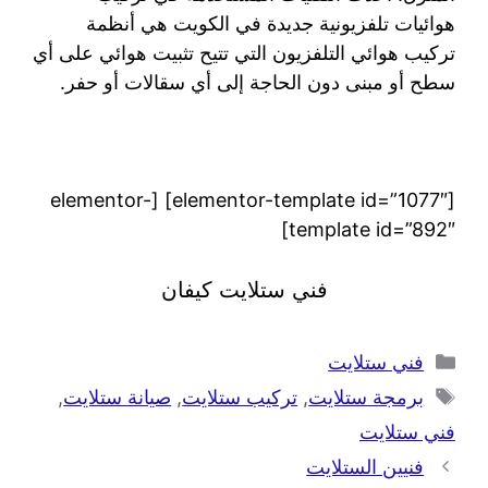
هوائيات تلفزيونية جديدة في الكويت هي أنظمة
تركيب هوائي التلفزيون التي تتيح تثبيت هوائي على أي
سطح أو مبنى دون الحاجة إلى أي سقالات أو حفر.
[elementor-template id=”1077″] [elementor-
template id=”892″]
فني ستلايت كيفان
فني ستلايت
برمجة ستلايت
,
تركيب ستلايت
,
صيانة ستلايت
,
فني ستلايت
فنيين الستلايت