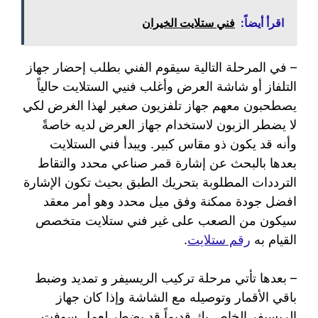
اقرأ أيضاً:
فني ستلايت الخيران
– في المرحلة التالية سيقوم الفني بطلب إحضار جهاز
التلفاز أو شاشة العرض وأغلب فنيي الستلايت حالياً
يصطحبون معهم جهاز تلفزيون صغير لهذا الغرض لكي
لا يضطر الزبون لاستخدام جهاز العرض لديه خاصةً
وأنه قد يكون ذو مقاس كبير. ويبدأ فني الستلايت
بعدها بالبحث عن إشارة قمر صناعي محدد والتقاط
الترددات المطلوبة بتحريك الطبق بحيث تكون الإشارة
افضل جودة ممكنة وفق ميل محدد وهو أمر معقد
سيكون من الصعب على غير فني ستلايت متخصص
القيام به
رقم ستلايت
.
– بعدها تأتي مرحلة تركيب الريسيفر و تمديد وضبط
باقي الأقمار وتوصيله مع الشاشة وإذا كان جهاز
الريسيفر الخاص بك قديماً قد يضطر لعمل سوفت