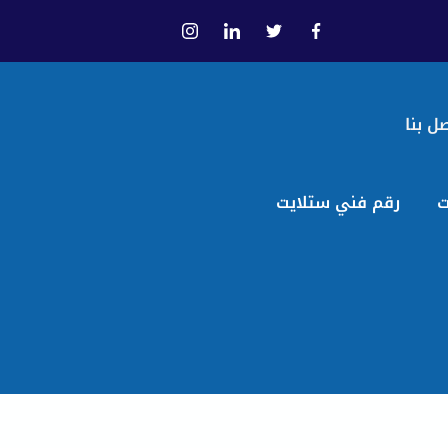
ل بنا
ت
رقم فني ستلايت