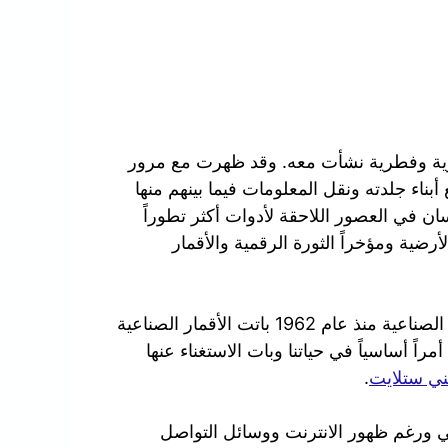
ورية وفطرية نشأت معه. وقد ظهرت مع مرور
بناء جلدته ونقل المعلومات فيما بينهم منها
سان في العصور اللاحقة لأدوات أكثر تطوراً
لأرضية ومؤخراً الثورة الرقمية والأقمار
في عصرنا الحالي ومنذ ان تم بث أول إشارة عبر الأقمار الصناعية منذ عام 1962 باتت الأقمار الصناعية
راً أساسياً في حياتنا وبات الاستغناء عنها
ي ستلايت
.
الي ورغم ظهور الانترنت ووسائل التواصل