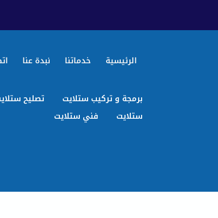
الرئيسية
خدماتنا
نبدة عنا
اتص
برمجة و تركيب ستلايت
تصليح ستلاي
ستلايت
فني ستلايت