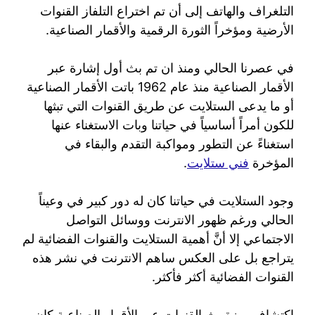
التلغراف والهاتف إلى أن تم اختراع التلفاز القنوات
الأرضية ومؤخراً الثورة الرقمية والأقمار الصناعية.
في عصرنا الحالي ومنذ ان تم بث أول إشارة عبر
الأقمار الصناعية منذ عام 1962 باتت الأقمار الصناعية
أو ما يدعى الستلايت عن طريق القنوات التي تبثها
للكون أمراً أساسياً في حياتنا وبات الاستغناء عنها
استغناءً عن التطور ومواكبة التقدم والبقاء في
المؤخرة
فني ستلايت
.
وجود الستلايت في حياتنا كان له دور كبير في وعيناً
الحالي ورغم ظهور الانترنت ووسائل التواصل
الاجتماعي إلا أنَّ أهمية الستلايت والقنوات الفضائية لم
يتراجع بل على العكس ساهم الانترنت في نشر هذه
القنوات الفضائية أكثر فأكثر.
اكتشاف ميزة بث القنوات عبر الأقمار الصناعية كان