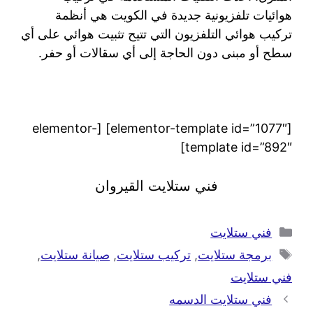
هوائيات تلفزيونية جديدة في الكويت هي أنظمة
تركيب هوائي التلفزيون التي تتيح تثبيت هوائي على أي
سطح أو مبنى دون الحاجة إلى أي سقالات أو حفر.
[elementor-template id=”1077″] [elementor-
template id=”892″]
فني ستلايت القيروان
فني ستلايت
برمجة ستلايت
,
تركيب ستلايت
,
صيانة ستلايت
,
فني ستلايت
فني ستلايت الدسمه