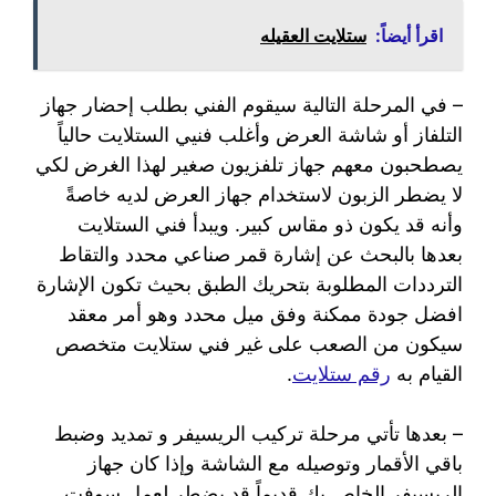
اقرأ أيضاً:
ستلايت العقيله
– في المرحلة التالية سيقوم الفني بطلب إحضار جهاز
التلفاز أو شاشة العرض وأغلب فنيي الستلايت حالياً
يصطحبون معهم جهاز تلفزيون صغير لهذا الغرض لكي
لا يضطر الزبون لاستخدام جهاز العرض لديه خاصةً
وأنه قد يكون ذو مقاس كبير. ويبدأ فني الستلايت
بعدها بالبحث عن إشارة قمر صناعي محدد والتقاط
الترددات المطلوبة بتحريك الطبق بحيث تكون الإشارة
افضل جودة ممكنة وفق ميل محدد وهو أمر معقد
سيكون من الصعب على غير فني ستلايت متخصص
القيام به
رقم ستلايت
.
– بعدها تأتي مرحلة تركيب الريسيفر و تمديد وضبط
باقي الأقمار وتوصيله مع الشاشة وإذا كان جهاز
الريسيفر الخاص بك قديماً قد يضطر لعمل سوفت