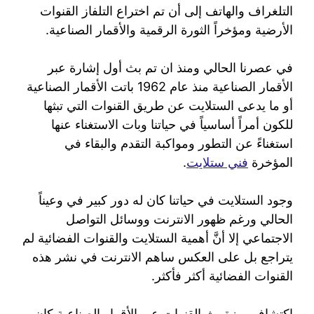
التلغراف والهاتف إلى أن تم اختراع التلفاز القنوات
الأرضية ومؤخراً الثورة الرقمية والأقمار الصناعية.
في عصرنا الحالي ومنذ ان تم بث أول إشارة عبر
الأقمار الصناعية منذ عام 1962 باتت الأقمار الصناعية
أو ما يدعى الستلايت عن طريق القنوات التي تبثها
للكون أمراً أساسياً في حياتنا وبات الاستغناء عنها
استغناءً عن التطور ومواكبة التقدم والبقاء في
المؤخرة
فني ستلايت
.
وجود الستلايت في حياتنا كان له دور كبير في وعيناً
الحالي ورغم ظهور الانترنت ووسائل التواصل
الاجتماعي إلا أنَّ أهمية الستلايت والقنوات الفضائية لم
يتراجع بل على العكس ساهم الانترنت في نشر هذه
القنوات الفضائية أكثر فأكثر.
اكتشاف ميزة بث القنوات عبر الأقمار الصناعية كان