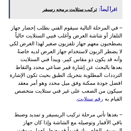
اقرأ أيضاً:
تركيب ستلايت برمجه رسيفر
– في المرحلة التالية سيقوم الفني بطلب إحضار جهاز
التلفاز أو شاشة العرض وأغلب فنيي الستلايت حالياً
يصطحبون معهم جهاز تلفزيون صغير لهذا الغرض لكي
لا يضطر الزبون لاستخدام جهاز العرض لديه خاصةً
وأنه قد يكون ذو مقاس كبير. ويبدأ فني الستلايت
بعدها بالبحث عن إشارة قمر صناعي محدد والتقاط
الترددات المطلوبة بتحريك الطبق بحيث تكون الإشارة
افضل جودة ممكنة وفق ميل محدد وهو أمر معقد
سيكون من الصعب على غير فني ستلايت متخصص
القيام به
رقم ستلايت
.
– بعدها تأتي مرحلة تركيب الريسيفر و تمديد وضبط
باقي الأقمار وتوصيله مع الشاشة وإذا كان جهاز
الريسيفر الخاص بك قديماً قد يضطر لعمل سوفت