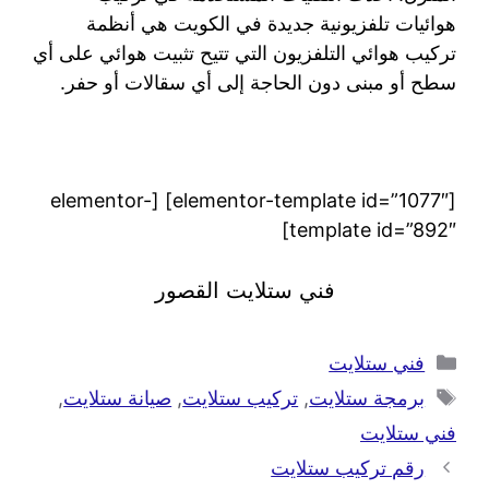
هوائيات تلفزيونية جديدة في الكويت هي أنظمة
تركيب هوائي التلفزيون التي تتيح تثبيت هوائي على أي
سطح أو مبنى دون الحاجة إلى أي سقالات أو حفر.
[elementor-template id=”1077″] [elementor-
template id=”892″]
فني ستلايت القصور
فني ستلايت
برمجة ستلايت
,
تركيب ستلايت
,
صيانة ستلايت
,
فني ستلايت
رقم تركيب ستلايت