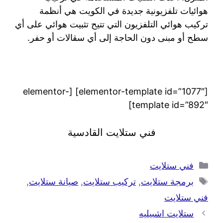
هوائيات تلفزيونية جديدة في الكويت هي أنظمة
تركيب هوائي التلفزيون التي تتيح تثبيت هوائي على أي
سطح أو مبنى دون الحاجة إلى أي سقالات أو حفر.
[elementor-template id=”1077″] [elementor-
template id=”892″]
فني ستلايت القادسية
فني ستلايت
برمجة ستلايت
,
تركيب ستلايت
,
صيانة ستلايت
,
فني ستلايت
ستلايت اشبيليه