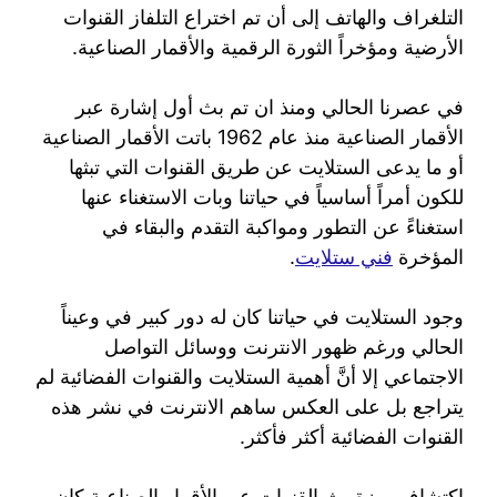
التلغراف والهاتف إلى أن تم اختراع التلفاز القنوات
الأرضية ومؤخراً الثورة الرقمية والأقمار الصناعية.
في عصرنا الحالي ومنذ ان تم بث أول إشارة عبر
الأقمار الصناعية منذ عام 1962 باتت الأقمار الصناعية
أو ما يدعى الستلايت عن طريق القنوات التي تبثها
للكون أمراً أساسياً في حياتنا وبات الاستغناء عنها
استغناءً عن التطور ومواكبة التقدم والبقاء في
المؤخرة
فني ستلايت
.
وجود الستلايت في حياتنا كان له دور كبير في وعيناً
الحالي ورغم ظهور الانترنت ووسائل التواصل
الاجتماعي إلا أنَّ أهمية الستلايت والقنوات الفضائية لم
يتراجع بل على العكس ساهم الانترنت في نشر هذه
القنوات الفضائية أكثر فأكثر.
اكتشاف ميزة بث القنوات عبر الأقمار الصناعية كان