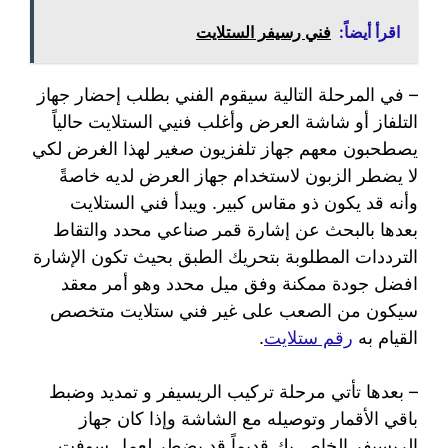
اقرأ أيضاً:
فني رسيفر الستلايت
– في المرحلة التالية سيقوم الفني بطلب إحضار جهاز
التلفاز أو شاشة العرض وأغلب فنيي الستلايت حالياً
يصطحبون معهم جهاز تلفزيون صغير لهذا الغرض لكي
لا يضطر الزبون لاستخدام جهاز العرض لديه خاصةً
وأنه قد يكون ذو مقاس كبير. ويبدأ فني الستلايت
بعدها بالبحث عن إشارة قمر صناعي محدد والتقاط
الترددات المطلوبة بتحريك الطبق بحيث تكون الإشارة
افضل جودة ممكنة وفق ميل محدد وهو أمر معقد
سيكون من الصعب على غير فني ستلايت متخصص
القيام به
رقم ستلايت
.
– بعدها تأتي مرحلة تركيب الريسيفر و تمديد وضبط
باقي الأقمار وتوصيله مع الشاشة وإذا كان جهاز
الريسيفر الخاص بك قديماً قد يضطر لعمل سوفت