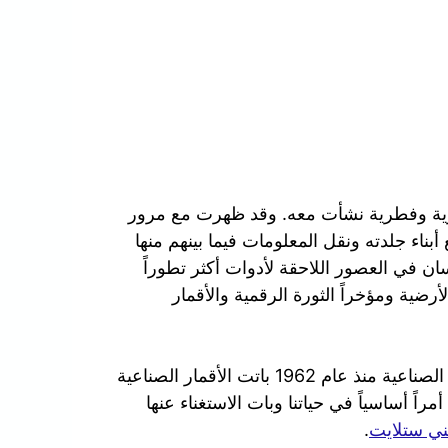
ورية وفطرية نشأت معه. وقد ظهرت مع مرور
بناء جلدته ونقل المعلومات فيما بينهم منها
سان في العصور اللاحقة لأدوات أكثر تطوراً
لأرضية ومؤخراً الثورة الرقمية والأقمار
في عصرنا الحالي ومنذ ان تم بث أول إشارة عبر الأقمار الصناعية منذ عام 1962 باتت الأقمار الصناعية
راً أساسياً في حياتنا وبات الاستغناء عنها
ي ستلايت
.