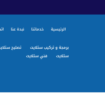
الرئيسية
خدماتنا
نبدة عنا
اتص
برمجة و تركيب ستلايت
تصليح ستلاي
ستلايت
فني ستلايت