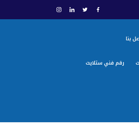
ل بنا
ت
رقم فني ستلايت