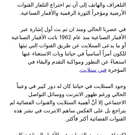
التلغراف والهاتف إلى أن تم اختراع التلفاز القنوات
الأرضية ومؤخراً الثورة الرقمية والأقمار الصناعية.
في عصرنا الحالي ومنذ ان تم بث أول إشارة عبر
الأقمار الصناعية منذ عام 1962 باتت الأقمار الصناعية
أو ما يدعى الستلايت عن طريق القنوات التي تبثها
للكون أمراً أساسياً في حياتنا وبات الاستغناء عنها
استغناءً عن التطور ومواكبة التقدم والبقاء في
المؤخرة
فني ستلايت
.
وجود الستلايت في حياتنا كان له دور كبير في وعيناً
الحالي ورغم ظهور الانترنت ووسائل التواصل
الاجتماعي إلا أنَّ أهمية الستلايت والقنوات الفضائية لم
يتراجع بل على العكس ساهم الانترنت في نشر هذه
القنوات الفضائية أكثر فأكثر.
اكتشاف ميزة بث القنوات عبر الأقمار الصناعية كان