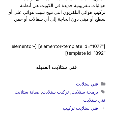
هوائيات تلفزيونية جديدة في الكويت هي أنظمة
تركيب هوائي التلفزيون التي تتيح تثبيت هوائي على أي
سطح أو مبنى دون الحاجة إلى أي سقالات أو حفر.
[elementor-template id=”1077″] [elementor-
template id=”892″]
فني ستلايت العقيله
فني ستلايت
برمجة ستلايت
,
تركيب ستلايت
,
صيانة ستلايت
,
فني ستلايت
فني ستلايت تركيب