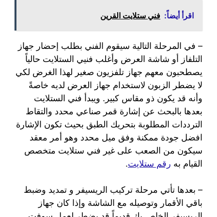
اقرأ أيضاً:
فني ستلايت القرين
– في المرحلة التالية سيقوم الفني بطلب إحضار جهاز
التلفاز أو شاشة العرض وأغلب فنيي الستلايت حالياً
يصطحبون معهم جهاز تلفزيون صغير لهذا الغرض لكي
لا يضطر الزبون لاستخدام جهاز العرض لديه خاصةً
وأنه قد يكون ذو مقاس كبير. ويبدأ فني الستلايت
بعدها بالبحث عن إشارة قمر صناعي محدد والتقاط
الترددات المطلوبة بتحريك الطبق بحيث تكون الإشارة
افضل جودة ممكنة وفق ميل محدد وهو أمر معقد
سيكون من الصعب على غير فني ستلايت متخصص
القيام به
رقم ستلايت
.
– بعدها تأتي مرحلة تركيب الريسيفر و تمديد وضبط
باقي الأقمار وتوصيله مع الشاشة وإذا كان جهاز
الريسيفر الخاص بك قديماً قد يضطر لعمل سوفت