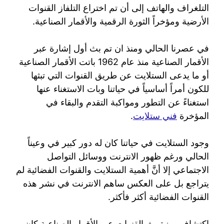
التلغراف والهاتف إلى أن تم اختراع التلفاز القنوات
الأرضية ومؤخراً الثورة الرقمية والأقمار الصناعية.
في عصرنا الحالي ومنذ ان تم بث أول إشارة عبر
الأقمار الصناعية منذ عام 1962 باتت الأقمار الصناعية
أو ما يدعى الستلايت عن طريق القنوات التي تبثها
للكون أمراً أساسياً في حياتنا وبات الاستغناء عنها
استغناءً عن التطور ومواكبة التقدم والبقاء في
المؤخرة
فني ستلايت
.
وجود الستلايت في حياتنا كان له دور كبير في وعيناً
الحالي ورغم ظهور الانترنت ووسائل التواصل
الاجتماعي إلا أنَّ أهمية الستلايت والقنوات الفضائية لم
يتراجع بل على العكس ساهم الانترنت في نشر هذه
القنوات الفضائية أكثر فأكثر.
اكتشاف ميزة بث القنوات عبر الأقمار الصناعية كان