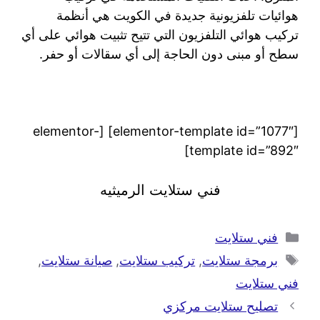
هوائيات تلفزيونية جديدة في الكويت هي أنظمة
تركيب هوائي التلفزيون التي تتيح تثبيت هوائي على أي
سطح أو مبنى دون الحاجة إلى أي سقالات أو حفر.
[elementor-template id=”1077″] [elementor-
template id=”892″]
فني ستلايت الرميثيه
فني ستلايت
برمجة ستلايت
,
تركيب ستلايت
,
صيانة ستلايت
,
فني ستلايت
تصليح ستلايت مركزي