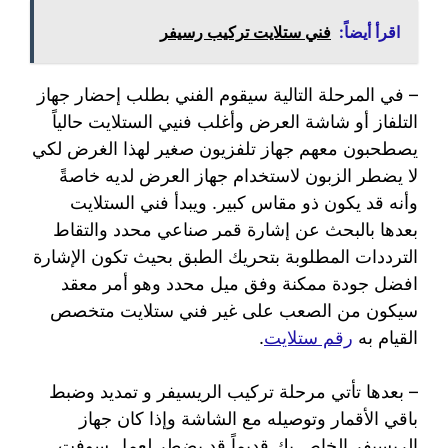
اقرأ أيضاً:
فني ستلايت تركيب رسيفر
– في المرحلة التالية سيقوم الفني بطلب إحضار جهاز
التلفاز أو شاشة العرض وأغلب فنيي الستلايت حالياً
يصطحبون معهم جهاز تلفزيون صغير لهذا الغرض لكي
لا يضطر الزبون لاستخدام جهاز العرض لديه خاصةً
وأنه قد يكون ذو مقاس كبير. ويبدأ فني الستلايت
بعدها بالبحث عن إشارة قمر صناعي محدد والتقاط
الترددات المطلوبة بتحريك الطبق بحيث تكون الإشارة
افضل جودة ممكنة وفق ميل محدد وهو أمر معقد
سيكون من الصعب على غير فني ستلايت متخصص
القيام به
رقم ستلايت
.
– بعدها تأتي مرحلة تركيب الريسيفر و تمديد وضبط
باقي الأقمار وتوصيله مع الشاشة وإذا كان جهاز
الريسيفر الخاص بك قديماً قد يضطر لعمل سوفت