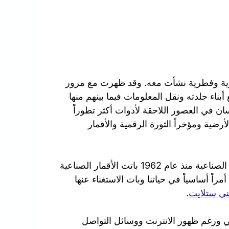
ورية وفطرية نشأت معه. وقد ظهرت مع مرور
بناء جلدته ونقل المعلومات فيما بينهم منها
سان في العصور اللاحقة لأدوات أكثر تطوراً
لأرضية ومؤخراً الثورة الرقمية والأقمار
في عصرنا الحالي ومنذ ان تم بث أول إشارة عبر الأقمار الصناعية منذ عام 1962 باتت الأقمار الصناعية
راً أساسياً في حياتنا وبات الاستغناء عنها
ي ستلايت
.
الي ورغم ظهور الانترنت ووسائل التواصل