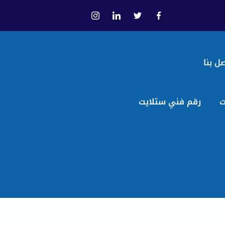
ل بنا
ت
رقم فني ستلايت