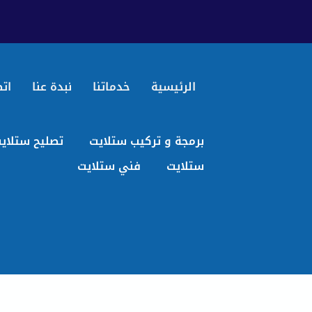
الرئيسية
خدماتنا
نبدة عنا
اتص
برمجة و تركيب ستلايت
تصليح ستلاي
ستلايت
فني ستلايت