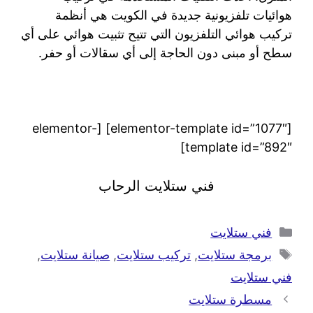
هوائيات تلفزيونية جديدة في الكويت هي أنظمة
تركيب هوائي التلفزيون التي تتيح تثبيت هوائي على أي
سطح أو مبنى دون الحاجة إلى أي سقالات أو حفر.
[elementor-template id=”1077″] [elementor-
template id=”892″]
فني ستلايت الرحاب
فني ستلايت
برمجة ستلايت
,
تركيب ستلايت
,
صيانة ستلايت
,
فني ستلايت
مسطرة ستلايت