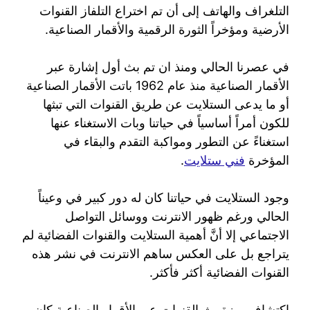
التلغراف والهاتف إلى أن تم اختراع التلفاز القنوات
الأرضية ومؤخراً الثورة الرقمية والأقمار الصناعية.
في عصرنا الحالي ومنذ ان تم بث أول إشارة عبر
الأقمار الصناعية منذ عام 1962 باتت الأقمار الصناعية
أو ما يدعى الستلايت عن طريق القنوات التي تبثها
للكون أمراً أساسياً في حياتنا وبات الاستغناء عنها
استغناءً عن التطور ومواكبة التقدم والبقاء في
المؤخرة
فني ستلايت
.
وجود الستلايت في حياتنا كان له دور كبير في وعيناً
الحالي ورغم ظهور الانترنت ووسائل التواصل
الاجتماعي إلا أنَّ أهمية الستلايت والقنوات الفضائية لم
يتراجع بل على العكس ساهم الانترنت في نشر هذه
القنوات الفضائية أكثر فأكثر.
اكتشاف ميزة بث القنوات عبر الأقمار الصناعية كان