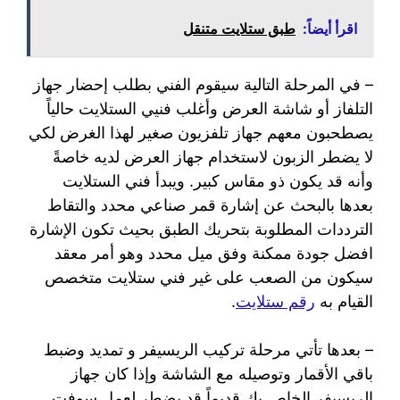
اقرأ أيضاً:
طبق ستلايت متنقل
– في المرحلة التالية سيقوم الفني بطلب إحضار جهاز
التلفاز أو شاشة العرض وأغلب فنيي الستلايت حالياً
يصطحبون معهم جهاز تلفزيون صغير لهذا الغرض لكي
لا يضطر الزبون لاستخدام جهاز العرض لديه خاصةً
وأنه قد يكون ذو مقاس كبير. ويبدأ فني الستلايت
بعدها بالبحث عن إشارة قمر صناعي محدد والتقاط
الترددات المطلوبة بتحريك الطبق بحيث تكون الإشارة
افضل جودة ممكنة وفق ميل محدد وهو أمر معقد
سيكون من الصعب على غير فني ستلايت متخصص
القيام به
رقم ستلايت
.
– بعدها تأتي مرحلة تركيب الريسيفر و تمديد وضبط
باقي الأقمار وتوصيله مع الشاشة وإذا كان جهاز
الريسيفر الخاص بك قديماً قد يضطر لعمل سوفت