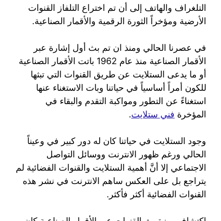
التلغراف والهاتف إلى أن تم اختراع التلفاز القنوات
الأرضية ومؤخراً الثورة الرقمية والأقمار الصناعية.
في عصرنا الحالي ومنذ ان تم بث أول إشارة عبر
الأقمار الصناعية منذ عام 1962 باتت الأقمار الصناعية
أو ما يدعى الستلايت عن طريق القنوات التي تبثها
للكون أمراً أساسياً في حياتنا وبات الاستغناء عنها
استغناءً عن التطور ومواكبة التقدم والبقاء في
المؤخرة
فني ستلايت
.
وجود الستلايت في حياتنا كان له دور كبير في وعيناً
الحالي ورغم ظهور الانترنت ووسائل التواصل
الاجتماعي إلا أنَّ أهمية الستلايت والقنوات الفضائية لم
يتراجع بل على العكس ساهم الانترنت في نشر هذه
القنوات الفضائية أكثر فأكثر.
اكتشاف ميزة بث القنوات عبر الأقمار الصناعية كان