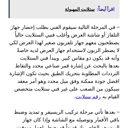
اقرأ أيضاً:
ستلايت المهبولة
– في المرحلة التالية سيقوم الفني بطلب إحضار جهاز
التلفاز أو شاشة العرض وأغلب فنيي الستلايت حالياً
يصطحبون معهم جهاز تلفزيون صغير لهذا الغرض لكي
لا يضطر الزبون لاستخدام جهاز العرض لديه خاصةً
وأنه قد يكون ذو مقاس كبير. ويبدأ فني الستلايت
بعدها بالبحث عن إشارة قمر صناعي محدد والتقاط
الترددات المطلوبة بتحريك الطبق بحيث تكون الإشارة
افضل جودة ممكنة وفق ميل محدد وهو أمر معقد
سيكون من الصعب على غير فني ستلايت متخصص
القيام به
رقم ستلايت
.
– بعدها تأتي مرحلة تركيب الريسيفر و تمديد وضبط
باقي الأقمار وتوصيله مع الشاشة وإذا كان جهاز
الريسيفر الخاص بك قديماً قد يضطر لعمل سوفت