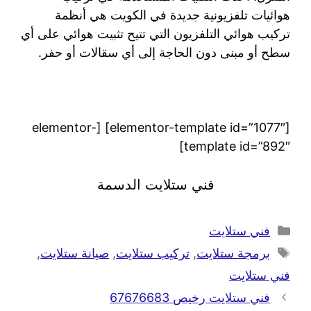
هوائيات تلفزيونية جديدة في الكويت هي أنظمة
تركيب هوائي التلفزيون التي تتيح تثبيت هوائي على أي
سطح أو مبنى دون الحاجة إلى أي سقالات أو حفر.
[elementor-template id=”1077″] [elementor-
template id=”892″]
فني ستلايت الدسمة
فني ستلايت
برمجة ستلايت
,
تركيب ستلايت
,
صيانة ستلايت
,
فني ستلايت
فني ستلايت رخيص 67676683