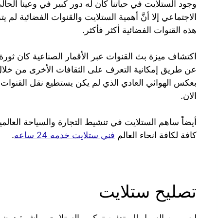
وجود الستلايت في حياتنا كان له دور كبير في وعيناً الح
الاجتماعي إلا أنَّ أهمية الستلايت والقنوات الفضائية ل
هذه القنوات الفضائية أكثر فأكثر.
اكتشاف ميزة بث القنوات عبر الأقمار الصناعية كان ثور
عن طريق إمكانية التعرف على الثقافات الأخرى من خلال 
بعكس الهوائي العادي الذي لم يكن يستطيع نقل القنوات 
الان.
أيضاً ساهم الستلايت في تنشيط التجارة والسياحة العال
كافة لكافة انحاء العالم
فني ستلايت خدمه 24 ساعه
.
تصليح ستلايت
ليس من السهل للمبتدئين تركيب الستلايت مباشرة دون ال