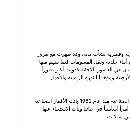
ورية وفطرية نشأت معه. وقد ظهرت مع مرور
بناء جلدته ونقل المعلومات فيما بينهم منها
سان في العصور اللاحقة لأدوات أكثر تطوراً
لأرضية ومؤخراً الثورة الرقمية والأقمار
في عصرنا الحالي ومنذ ان تم بث أول إشارة عبر الأقمار الصناعية منذ عام 1962 باتت الأقمار الصناعية
راً أساسياً في حياتنا وبات الاستغناء عنها
ي ستلايت
.