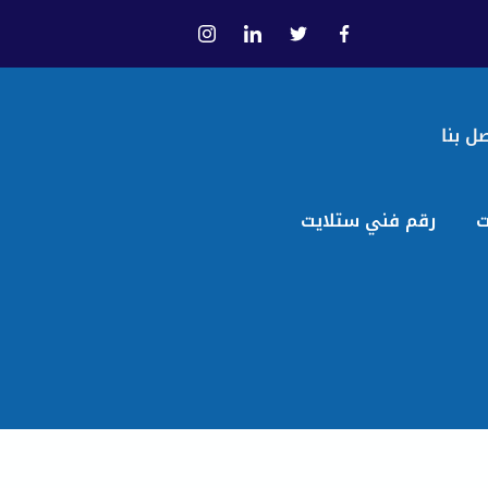
ل بنا
ت
رقم فني ستلايت