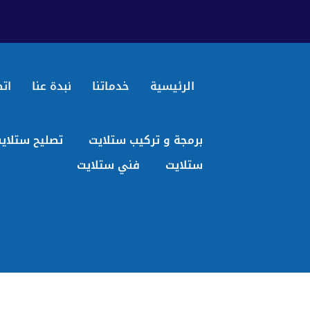
الرئيسية
خدماتنا
نبدة عنا
اتص
برمجة و تركيب ستلايت
تصليح ستلاي
ستلايت
فني ستلايت