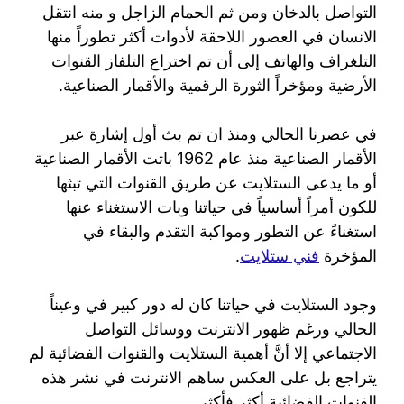
التواصل بالدخان ومن ثم الحمام الزاجل و منه انتقل
الانسان في العصور اللاحقة لأدوات أكثر تطوراً منها
التلغراف والهاتف إلى أن تم اختراع التلفاز القنوات
الأرضية ومؤخراً الثورة الرقمية والأقمار الصناعية.
في عصرنا الحالي ومنذ ان تم بث أول إشارة عبر
الأقمار الصناعية منذ عام 1962 باتت الأقمار الصناعية
أو ما يدعى الستلايت عن طريق القنوات التي تبثها
للكون أمراً أساسياً في حياتنا وبات الاستغناء عنها
استغناءً عن التطور ومواكبة التقدم والبقاء في
المؤخرة
فني ستلايت
.
وجود الستلايت في حياتنا كان له دور كبير في وعيناً
الحالي ورغم ظهور الانترنت ووسائل التواصل
الاجتماعي إلا أنَّ أهمية الستلايت والقنوات الفضائية لم
يتراجع بل على العكس ساهم الانترنت في نشر هذه
القنوات الفضائية أكثر فأكثر.