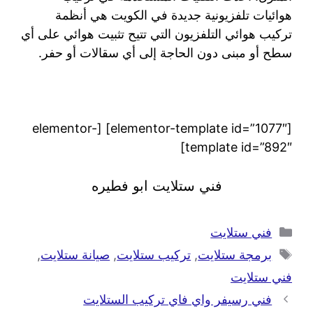
هوائيات تلفزيونية جديدة في الكويت هي أنظمة
تركيب هوائي التلفزيون التي تتيح تثبيت هوائي على أي
سطح أو مبنى دون الحاجة إلى أي سقالات أو حفر.
[elementor-template id=”1077″] [elementor-
template id=”892″]
فني ستلايت ابو فطيره
فني ستلايت
برمجة ستلايت
,
تركيب ستلايت
,
صيانة ستلايت
,
فني ستلايت
فني رسيفر واي فاي تركيب الستلايت