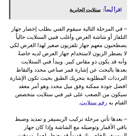
اقرأ أيضاً:
ستلايت الجابرية
– في المرحلة التالية سيقوم الفني بطلب إحضار جهاز
التلفاز أو شاشة العرض وأغلب فنيي الستلايت حالياً
يصطحبون معهم جهاز تلفزيون صغير لهذا الغرض لكي
لا يضطر الزبون لاستخدام جهاز العرض لديه خاصةً
وأنه قد يكون ذو مقاس كبير. ويبدأ فني الستلايت
بعدها بالبحث عن إشارة قمر صناعي محدد والتقاط
الترددات المطلوبة بتحريك الطبق بحيث تكون الإشارة
افضل جودة ممكنة وفق ميل محدد وهو أمر معقد
سيكون من الصعب على غير فني ستلايت متخصص
القيام به
رقم ستلايت
.
– بعدها تأتي مرحلة تركيب الريسيفر و تمديد وضبط
باقي الأقمار وتوصيله مع الشاشة وإذا كان جهاز
الريسيفر الخاص بك قديماً قد يضطر لعمل سوفت