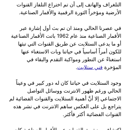
التلغراف والهاتف إلى أن تم اختراع التلفاز القنوات
الأرضية ومؤخراً الثورة الرقمية والأقمار الصناعية.
في عصرنا الحالي ومنذ ان تم بث أول إشارة عبر
الأقمار الصناعية منذ عام 1962 باتت الأقمار الصناعية
أو ما يدعى الستلايت عن طريق القنوات التي تبثها
للكون أمراً أساسياً في حياتنا وبات الاستغناء عنها
استغناءً عن التطور ومواكبة التقدم والبقاء في
المؤخرة
فني ستلايت
.
وجود الستلايت في حياتنا كان له دور كبير في وعيناً
الحالي ورغم ظهور الانترنت ووسائل التواصل
الاجتماعي إلا أنَّ أهمية الستلايت والقنوات الفضائية لم
يتراجع بل على العكس ساهم الانترنت في نشر هذه
القنوات الفضائية أكثر فأكثر.
اكتشاف ميزة بث القنوات عبر الأقمار الصناعية كان