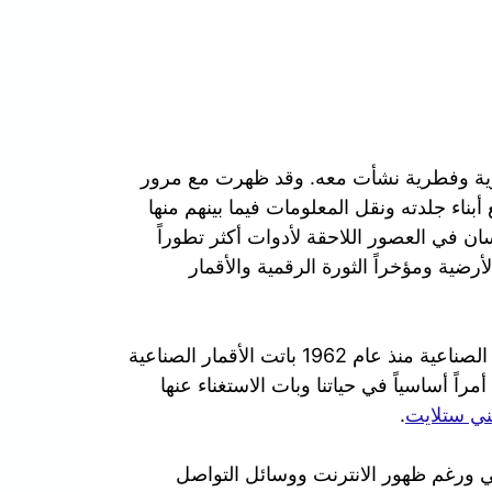
ورية وفطرية نشأت معه. وقد ظهرت مع مرور
بناء جلدته ونقل المعلومات فيما بينهم منها
سان في العصور اللاحقة لأدوات أكثر تطوراً
لأرضية ومؤخراً الثورة الرقمية والأقمار
في عصرنا الحالي ومنذ ان تم بث أول إشارة عبر الأقمار الصناعية منذ عام 1962 باتت الأقمار الصناعية
راً أساسياً في حياتنا وبات الاستغناء عنها
ي ستلايت
.
الي ورغم ظهور الانترنت ووسائل التواصل