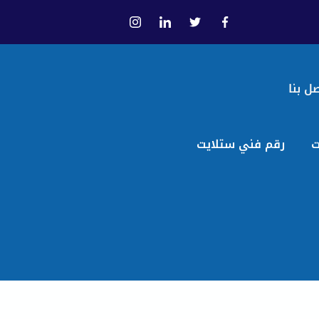
ل بنا
ت
رقم فني ستلايت