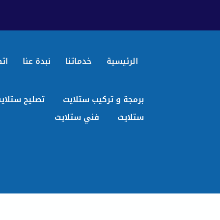
الرئيسية
خدماتنا
نبدة عنا
اتص
برمجة و تركيب ستلايت
تصليح ستلاي
ستلايت
فني ستلايت