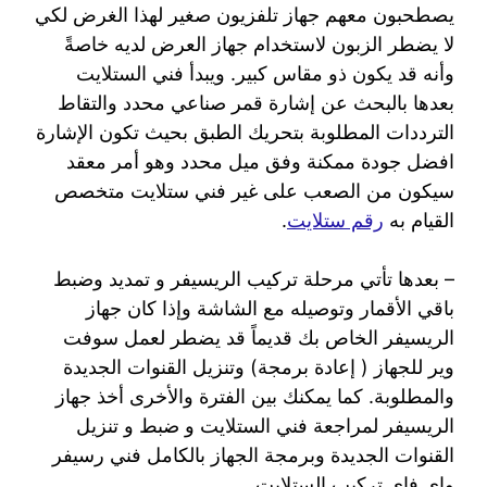
يصطحبون معهم جهاز تلفزيون صغير لهذا الغرض لكي
لا يضطر الزبون لاستخدام جهاز العرض لديه خاصةً
وأنه قد يكون ذو مقاس كبير. ويبدأ فني الستلايت
بعدها بالبحث عن إشارة قمر صناعي محدد والتقاط
الترددات المطلوبة بتحريك الطبق بحيث تكون الإشارة
افضل جودة ممكنة وفق ميل محدد وهو أمر معقد
سيكون من الصعب على غير فني ستلايت متخصص
القيام به
رقم ستلايت
.
– بعدها تأتي مرحلة تركيب الريسيفر و تمديد وضبط
باقي الأقمار وتوصيله مع الشاشة وإذا كان جهاز
الريسيفر الخاص بك قديماً قد يضطر لعمل سوفت
وير للجهاز ( إعادة برمجة) وتنزيل القنوات الجديدة
والمطلوبة. كما يمكنك بين الفترة والأخرى أخذ جهاز
الريسيفر لمراجعة فني الستلايت و ضبط و تنزيل
القنوات الجديدة وبرمجة الجهاز بالكامل فني رسيفر
واي فاي تركيب الستلايت.