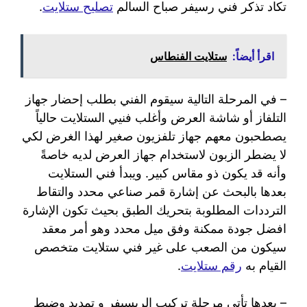
تكاد تذكر فني رسيفر صباح السالم
تصليح ستلايت
.
اقرأ أيضاً:
ستلايت الفنطاس
– في المرحلة التالية سيقوم الفني بطلب إحضار جهاز
التلفاز أو شاشة العرض وأغلب فنيي الستلايت حالياً
يصطحبون معهم جهاز تلفزيون صغير لهذا الغرض لكي
لا يضطر الزبون لاستخدام جهاز العرض لديه خاصةً
وأنه قد يكون ذو مقاس كبير. ويبدأ فني الستلايت
بعدها بالبحث عن إشارة قمر صناعي محدد والتقاط
الترددات المطلوبة بتحريك الطبق بحيث تكون الإشارة
افضل جودة ممكنة وفق ميل محدد وهو أمر معقد
سيكون من الصعب على غير فني ستلايت متخصص
القيام به
رقم ستلايت
.
– بعدها تأتي مرحلة تركيب الريسيفر و تمديد وضبط