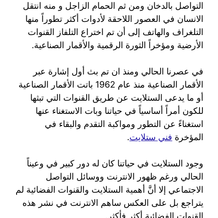
التواصل بالدخان ومن ثم الحمام الزاجل و منه انتقل
الانسان في العصور اللاحقة لأدوات أكثر تطوراً منها
التلغراف والهاتف إلى أن تم اختراع التلفاز القنوات
الأرضية ومؤخراً الثورة الرقمية والأقمار الصناعية.
في عصرنا الحالي ومنذ ان تم بث أول إشارة عبر
الأقمار الصناعية منذ عام 1962 باتت الأقمار الصناعية
أو ما يدعى الستلايت عن طريق القنوات التي تبثها
للكون أمراً أساسياً في حياتنا وبات الاستغناء عنها
استغناءً عن التطور ومواكبة التقدم والبقاء في
المؤخرة
فني ستلايت
.
وجود الستلايت في حياتنا كان له دور كبير في وعيناً
الحالي ورغم ظهور الانترنت ووسائل التواصل
الاجتماعي إلا أنَّ أهمية الستلايت والقنوات الفضائية لم
يتراجع بل على العكس ساهم الانترنت في نشر هذه
القنوات الفضائية أكثر فأكثر.