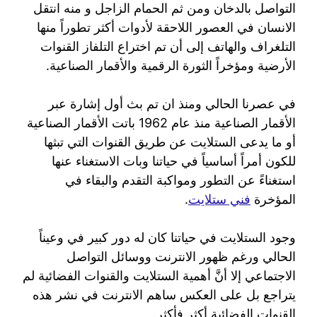
التواصل بالدخان ومن ثم الحمام الزاجل و منه انتقل
الانسان في العصور اللاحقة لأدوات أكثر تطوراً منها
التلغراف والهاتف إلى أن تم اختراع التلفاز القنوات
الأرضية ومؤخراً الثورة الرقمية والأقمار الصناعية.
في عصرنا الحالي ومنذ ان تم بث أول إشارة عبر
الأقمار الصناعية منذ عام 1962 باتت الأقمار الصناعية
أو ما يدعى الستلايت عن طريق القنوات التي تبثها
للكون أمراً أساسياً في حياتنا وبات الاستغناء عنها
استغناءً عن التطور ومواكبة التقدم والبقاء في
المؤخرة
فني ستلايت
.
وجود الستلايت في حياتنا كان له دور كبير في وعيناً
الحالي ورغم ظهور الانترنت ووسائل التواصل
الاجتماعي إلا أنَّ أهمية الستلايت والقنوات الفضائية لم
يتراجع بل على العكس ساهم الانترنت في نشر هذه
القنوات الفضائية أكثر فأكثر.