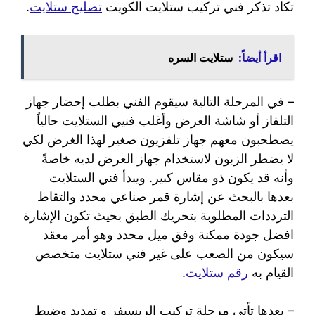
تكاد تذكر فني تركيب ستلايت الكويت
تصليح ستلايت
.
اقرأ أيضاً:
ستلايت السره
– في المرحلة التالية سيقوم الفني بطلب إحضار جهاز
التلفاز أو شاشة العرض وأغلب فنيي الستلايت حالياً
يصطحبون معهم جهاز تلفزيون صغير لهذا الغرض لكي
لا يضطر الزبون لاستخدام جهاز العرض لديه خاصةً
وأنه قد يكون ذو مقاس كبير. ويبدأ فني الستلايت
بعدها بالبحث عن إشارة قمر صناعي محدد والتقاط
الترددات المطلوبة بتحريك الطبق بحيث تكون الإشارة
افضل جودة ممكنة وفق ميل محدد وهو أمر معقد
سيكون من الصعب على غير فني ستلايت متخصص
القيام به
رقم ستلايت
.
– بعدها تأتي مرحلة تركيب الريسيفر و تمديد وضبط