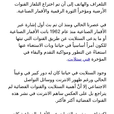
التلغراف والهاتف إلى أن تم اختراع التلفاز القنوات
الأرضية ومؤخراً الثورة الرقمية والأقمار الصناعية.
في عصرنا الحالي ومنذ ان تم بث أول إشارة عبر
الأقمار الصناعية منذ عام 1962 باتت الأقمار الصناعية
أو ما يدعى الستلايت عن طريق القنوات التي تبثها
للكون أمراً أساسياً في حياتنا وبات الاستغناء عنها
استغناءً عن التطور ومواكبة التقدم والبقاء في
المؤخرة
فني ستلايت
.
وجود الستلايت في حياتنا كان له دور كبير في وعيناً
الحالي ورغم ظهور الانترنت ووسائل التواصل
الاجتماعي إلا أنَّ أهمية الستلايت والقنوات الفضائية لم
يتراجع بل على العكس ساهم الانترنت في نشر هذه
القنوات الفضائية أكثر فأكثر.
اكتشاف ميزة بث القنوات عبر الأقمار الصناعية كان