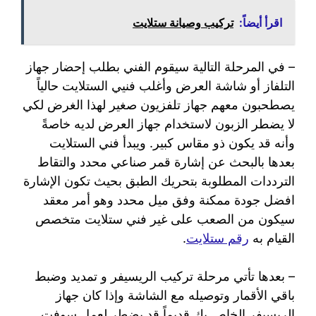
اقرأ أيضاً:
تركيب وصيانة ستلايت
– في المرحلة التالية سيقوم الفني بطلب إحضار جهاز
التلفاز أو شاشة العرض وأغلب فنيي الستلايت حالياً
يصطحبون معهم جهاز تلفزيون صغير لهذا الغرض لكي
لا يضطر الزبون لاستخدام جهاز العرض لديه خاصةً
وأنه قد يكون ذو مقاس كبير. ويبدأ فني الستلايت
بعدها بالبحث عن إشارة قمر صناعي محدد والتقاط
الترددات المطلوبة بتحريك الطبق بحيث تكون الإشارة
افضل جودة ممكنة وفق ميل محدد وهو أمر معقد
سيكون من الصعب على غير فني ستلايت متخصص
القيام به
رقم ستلايت
.
– بعدها تأتي مرحلة تركيب الريسيفر و تمديد وضبط
باقي الأقمار وتوصيله مع الشاشة وإذا كان جهاز
الريسيفر الخاص بك قديماً قد يضطر لعمل سوفت