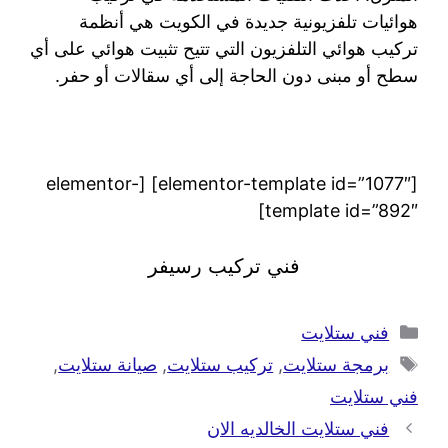
هوائيات تلفزيونية جديدة في الكويت هي أنظمة
تركيب هوائي التلفزيون التي تتيح تثبيت هوائي على أي
سطح أو مبنى دون الحاجة إلى أي سقالات أو حفر.
[elementor-template id=”1077″] [elementor-
template id=”892″]
فني تركيب رسيفر
فني ستلايت
برمجة ستلايت
,
تركيب ستلايت
,
صيانة ستلايت
,
فني ستلايت
فني ستلايت الخالديه الان