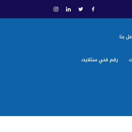
ل بنا
ت
رقم فني ستلايت