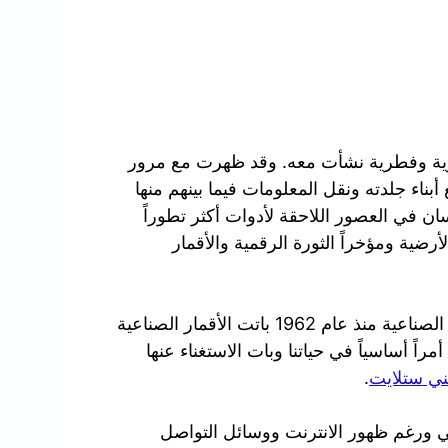
ورية وفطرية نشأت معه. وقد ظهرت مع مرور
بناء جلدته ونقل المعلومات فيما بينهم منها
سان في العصور اللاحقة لأدوات أكثر تطوراً
لأرضية ومؤخراً الثورة الرقمية والأقمار
في عصرنا الحالي ومنذ ان تم بث أول إشارة عبر الأقمار الصناعية منذ عام 1962 باتت الأقمار الصناعية
راً أساسياً في حياتنا وبات الاستغناء عنها
ي ستلايت
.
الي ورغم ظهور الانترنت ووسائل التواصل