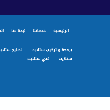
الرئيسية
خدماتنا
نبدة عنا
اتص
برمجة و تركيب ستلايت
تصليح ستلاي
ستلايت
فني ستلايت