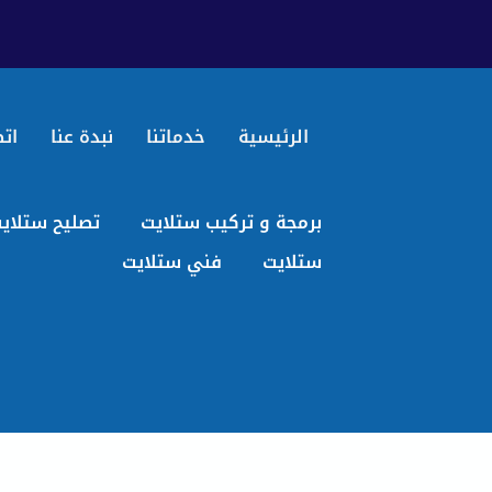
الرئيسية
خدماتنا
نبدة عنا
اتص
برمجة و تركيب ستلايت
تصليح ستلاي
ستلايت
فني ستلايت