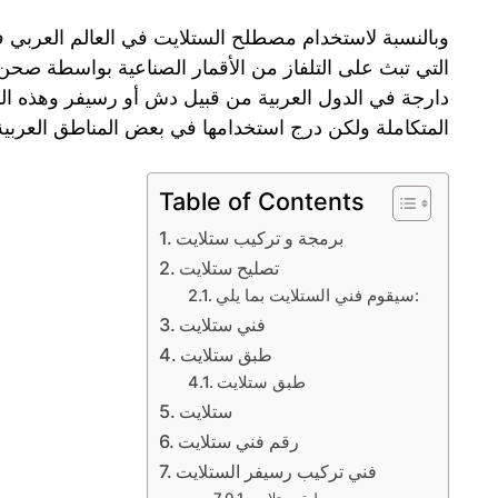
وبالنسبة لاستخدام مصطلح الستلايت في العالم العربي ف
التي تبث على التلفاز من الأقمار الصناعية بواسطة صحن
دارجة في الدول العربية من قبيل دش أو رسيفر وهذه ال
المتكاملة ولكن درج استخدامها في بعض المناطق العربية 
Table of Contents
برمجة و تركيب ستلايت
تصليح ستلايت
سيقوم فني الستلايت بما يلي:
فني ستلايت
طبق ستلايت
طبق ستلايت
ستلايت
رقم فني ستلايت
فني تركيب رسيفر الستلايت
طبق ستلايت