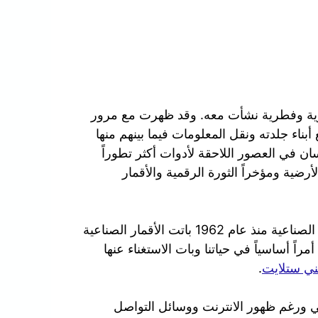
ورية وفطرية نشأت معه. وقد ظهرت مع مرور
بناء جلدته ونقل المعلومات فيما بينهم منها
سان في العصور اللاحقة لأدوات أكثر تطوراً
لأرضية ومؤخراً الثورة الرقمية والأقمار
في عصرنا الحالي ومنذ ان تم بث أول إشارة عبر الأقمار الصناعية منذ عام 1962 باتت الأقمار الصناعية
راً أساسياً في حياتنا وبات الاستغناء عنها
ي ستلايت
.
الي ورغم ظهور الانترنت ووسائل التواصل