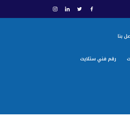
ل بنا
ت
رقم فني ستلايت