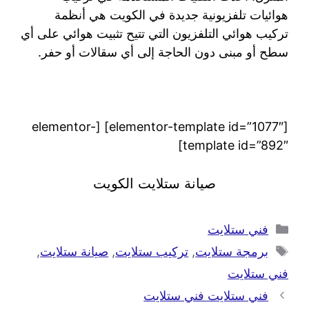
هوائيات تلفزيونية جديدة في الكويت هي أنظمة
تركيب هوائي التلفزيون التي تتيح تثبيت هوائي على أي
سطح أو مبنى دون الحاجة إلى أي سقالات أو حفر.
[elementor-template id=”1077″] [elementor-
template id=”892″]
صيانة ستلايت الكويت
فني ستلايت
برمجة ستلايت
,
تركيب ستلايت
,
صيانة ستلايت
,
فني ستلايت
فني ستلايت فني ستلايت