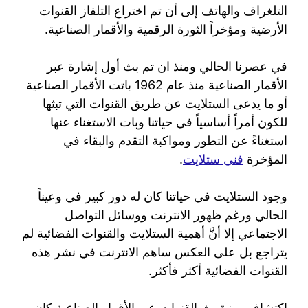
التلغراف والهاتف إلى أن تم اختراع التلفاز القنوات
الأرضية ومؤخراً الثورة الرقمية والأقمار الصناعية.
في عصرنا الحالي ومنذ ان تم بث أول إشارة عبر
الأقمار الصناعية منذ عام 1962 باتت الأقمار الصناعية
أو ما يدعى الستلايت عن طريق القنوات التي تبثها
للكون أمراً أساسياً في حياتنا وبات الاستغناء عنها
استغناءً عن التطور ومواكبة التقدم والبقاء في
المؤخرة
فني ستلايت
.
وجود الستلايت في حياتنا كان له دور كبير في وعيناً
الحالي ورغم ظهور الانترنت ووسائل التواصل
الاجتماعي إلا أنَّ أهمية الستلايت والقنوات الفضائية لم
يتراجع بل على العكس ساهم الانترنت في نشر هذه
القنوات الفضائية أكثر فأكثر.
اكتشاف ميزة بث القنوات عبر الأقمار الصناعية كان