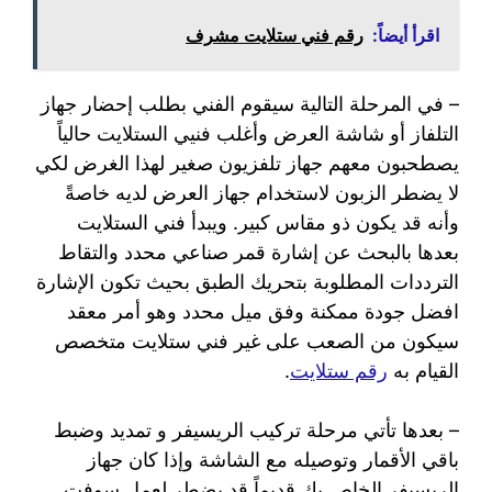
اقرأ أيضاً:
رقم فني ستلايت مشرف
– في المرحلة التالية سيقوم الفني بطلب إحضار جهاز
التلفاز أو شاشة العرض وأغلب فنيي الستلايت حالياً
يصطحبون معهم جهاز تلفزيون صغير لهذا الغرض لكي
لا يضطر الزبون لاستخدام جهاز العرض لديه خاصةً
وأنه قد يكون ذو مقاس كبير. ويبدأ فني الستلايت
بعدها بالبحث عن إشارة قمر صناعي محدد والتقاط
الترددات المطلوبة بتحريك الطبق بحيث تكون الإشارة
افضل جودة ممكنة وفق ميل محدد وهو أمر معقد
سيكون من الصعب على غير فني ستلايت متخصص
القيام به
رقم ستلايت
.
– بعدها تأتي مرحلة تركيب الريسيفر و تمديد وضبط
باقي الأقمار وتوصيله مع الشاشة وإذا كان جهاز
الريسيفر الخاص بك قديماً قد يضطر لعمل سوفت