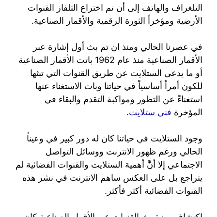
التلغراف والهاتف إلى أن تم اختراع التلفاز القنوات
الأرضية ومؤخراً الثورة الرقمية والأقمار الصناعية.
في عصرنا الحالي ومنذ ان تم بث أول إشارة عبر
الأقمار الصناعية منذ عام 1962 باتت الأقمار الصناعية
أو ما يدعى الستلايت عن طريق القنوات التي تبثها
للكون أمراً أساسياً في حياتنا وبات الاستغناء عنها
استغناءً عن التطور ومواكبة التقدم والبقاء في
المؤخرة
فني ستلايت
.
وجود الستلايت في حياتنا كان له دور كبير في وعيناً
الحالي ورغم ظهور الانترنت ووسائل التواصل
الاجتماعي إلا أنَّ أهمية الستلايت والقنوات الفضائية لم
يتراجع بل على العكس ساهم الانترنت في نشر هذه
القنوات الفضائية أكثر فأكثر.
اكتشاف ميزة بث القنوات عبر الأقمار الصناعية كان