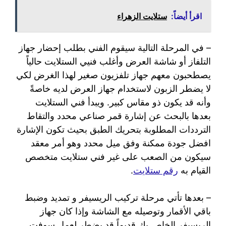
اقرأ أيضاً:
ستلايت الزهراء
– في المرحلة التالية سيقوم الفني بطلب إحضار جهاز
التلفاز أو شاشة العرض وأغلب فنيي الستلايت حالياً
يصطحبون معهم جهاز تلفزيون صغير لهذا الغرض لكي
لا يضطر الزبون لاستخدام جهاز العرض لديه خاصةً
وأنه قد يكون ذو مقاس كبير. ويبدأ فني الستلايت
بعدها بالبحث عن إشارة قمر صناعي محدد والتقاط
الترددات المطلوبة بتحريك الطبق بحيث تكون الإشارة
افضل جودة ممكنة وفق ميل محدد وهو أمر معقد
سيكون من الصعب على غير فني ستلايت متخصص
القيام به
رقم ستلايت
.
– بعدها تأتي مرحلة تركيب الريسيفر و تمديد وضبط
باقي الأقمار وتوصيله مع الشاشة وإذا كان جهاز
الريسيفر الخاص بك قديماً قد يضطر لعمل سوفت