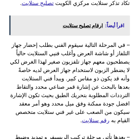
تكاد تذكر ستلايت مركزي الكويت
تصليح ستلايت
.
اقرأ أيضاً:
ارقام تصليح ستلايت
– في المرحلة التالية سيقوم الفني بطلب إحضار جهاز
التلفاز أو شاشة العرض وأغلب فنيي الستلايت حالياً
يصطحبون معهم جهاز تلفزيون صغير لهذا الغرض لكي
لا يضطر الزبون لاستخدام جهاز العرض لديه خاصةً
وأنه قد يكون ذو مقاس كبير. ويبدأ فني الستلايت
بعدها بالبحث عن إشارة قمر صناعي محدد والتقاط
الترددات المطلوبة بتحريك الطبق بحيث تكون الإشارة
افضل جودة ممكنة وفق ميل محدد وهو أمر معقد
سيكون من الصعب على غير فني ستلايت متخصص
القيام به
رقم ستلايت
.
– بعدها تأتي مرحلة تركيب الريسيفر و تمديد وضبط