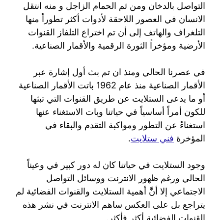
التواصل بالدخان ومن ثم الحمام الزاجل و منه انتقل
الانسان في العصور اللاحقة لأدوات أكثر تطوراً منها
التلغراف والهاتف إلى أن تم اختراع التلفاز القنوات
الأرضية ومؤخراً الثورة الرقمية والأقمار الصناعية.
في عصرنا الحالي ومنذ ان تم بث أول إشارة عبر
الأقمار الصناعية منذ عام 1962 باتت الأقمار الصناعية
أو ما يدعى الستلايت عن طريق القنوات التي تبثها
للكون أمراً أساسياً في حياتنا وبات الاستغناء عنها
استغناءً عن التطور ومواكبة التقدم والبقاء في
المؤخرة
فني ستلايت
.
وجود الستلايت في حياتنا كان له دور كبير في وعيناً
الحالي ورغم ظهور الانترنت ووسائل التواصل
الاجتماعي إلا أنَّ أهمية الستلايت والقنوات الفضائية لم
يتراجع بل على العكس ساهم الانترنت في نشر هذه
القنوات الفضائية أكثر فأكثر.