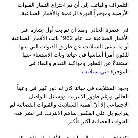
التلغراف والهاتف إلى أن تم اختراع التلفاز القنوات
الأرضية ومؤخراً الثورة الرقمية والأقمار الصناعية.
في عصرنا الحالي ومنذ ان تم بث أول إشارة عبر
الأقمار الصناعية منذ عام 1962 باتت الأقمار الصناعية
أو ما يدعى الستلايت عن طريق القنوات التي تبثها
للكون أمراً أساسياً في حياتنا وبات الاستغناء عنها
استغناءً عن التطور ومواكبة التقدم والبقاء في
المؤخرة
فني ستلايت
.
وجود الستلايت في حياتنا كان له دور كبير في وعيناً
الحالي ورغم ظهور الانترنت ووسائل التواصل
الاجتماعي إلا أنَّ أهمية الستلايت والقنوات الفضائية لم
يتراجع بل على العكس ساهم الانترنت في نشر هذه
القنوات الفضائية أكثر فأكثر.
اكتشاف ميزة بث القنوات عبر الأقمار الصناعية كان