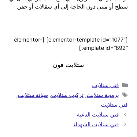
سطح أو مبنى دون الحاجة إلى أي سقالات أو حفر.
[elementor-template id=”1077″] [elementor-
template id=”892″]
ستلايت فون
فني ستلايت
برمجة ستلايت
,
تركيب ستلايت
,
صيانة ستلايت
,
فني ستلايت
فني ستلايت الدعية
فني ستلايت الشهداء