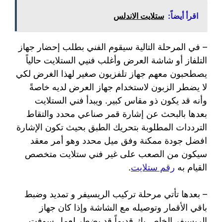
اقرأ أيضاً:
ستلايت الاندلس
– في المرحلة التالية سيقوم الفني بطلب إحضار جهاز
التلفاز أو شاشة العرض وأغلب فنيي الستلايت حالياً
يصطحبون معهم جهاز تلفزيون صغير لهذا الغرض لكي
لا يضطر الزبون لاستخدام جهاز العرض لديه خاصةً
وأنه قد يكون ذو مقاس كبير. ويبدأ فني الستلايت
بعدها بالبحث عن إشارة قمر صناعي محدد والتقاط
الترددات المطلوبة بتحريك الطبق بحيث تكون الإشارة
افضل جودة ممكنة وفق ميل محدد وهو أمر معقد
سيكون من الصعب على غير فني ستلايت متخصص
القيام به
رقم ستلايت
.
– بعدها تأتي مرحلة تركيب الريسيفر و تمديد وضبط
باقي الأقمار وتوصيله مع الشاشة وإذا كان جهاز
الريسيفر الخاص بك قديماً قد يضطر لعمل سوفت