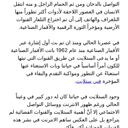
التواصل بالدخان ومن ثم الحمام الزاجل و منه انتقل
الانسان في العصور اللاحقة لأدوات أكثر تطوراً منها
التلغراف والهاتف إلى أن تم اختراع التلفاز القنوات
الأرضية ومؤخراً الثورة الرقمية والأقمار الصناعية.
في عصرنا الحالي ومنذ ان تم بث أول إشارة عبر
الأقمار الصناعية منذ عام 1962 باتت الأقمار الصناعية
أو ما يدعى الستلايت عن طريق القنوات التي تبثها
للكون أمراً أساسياً في حياتنا وبات الاستغناء عنها
استغناءً عن التطور ومواكبة التقدم والبقاء في
المؤخرة
فني ستلايت
.
وجود الستلايت في حياتنا كان له دور كبير في وعيناً
الحالي ورغم ظهور الانترنت ووسائل التواصل
الاجتماعي إلا أنَّ أهمية الستلايت والقنوات الفضائية لم
يتراجع بل على العكس ساهم الانترنت في نشر هذه
القنوات الفضائية أكثر فأكثر.