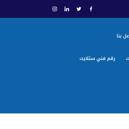
ل بنا
ت
رقم فني ستلايت