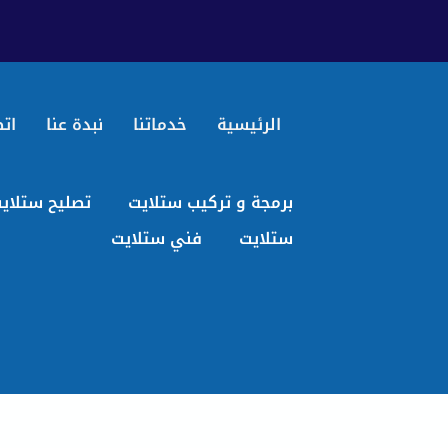
الرئيسية
خدماتنا
نبدة عنا
اتص
برمجة و تركيب ستلايت
تصليح ستلاي
ستلايت
فني ستلايت