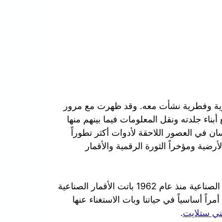
ورية وفطرية نشأت معه. وقد ظهرت مع مرور
بناء جلدته ونقل المعلومات فيما بينهم منها
سان في العصور اللاحقة لأدوات أكثر تطوراً
لأرضية ومؤخراً الثورة الرقمية والأقمار
في عصرنا الحالي ومنذ ان تم بث أول إشارة عبر الأقمار الصناعية منذ عام 1962 باتت الأقمار الصناعية
راً أساسياً في حياتنا وبات الاستغناء عنها
ي ستلايت
.