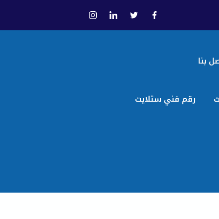
ل بنا
ت
رقم فني ستلايت