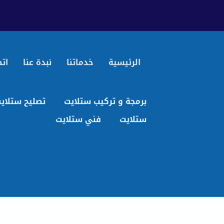
الرئيسية
خدماتنا
نبدة عنا
اتص
برمجة و تركيب ستلايت
تصليح ستلاي
ستلايت
فني ستلايت