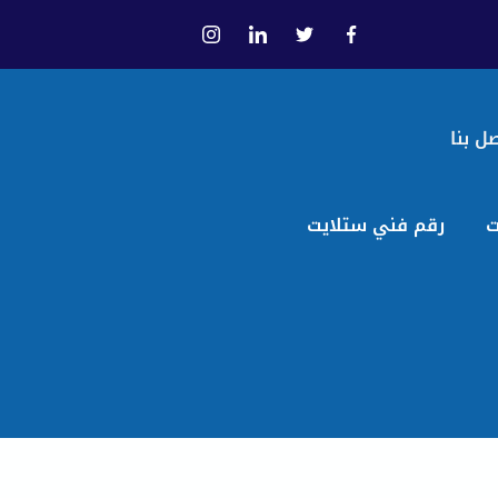
ل بنا
ت
رقم فني ستلايت