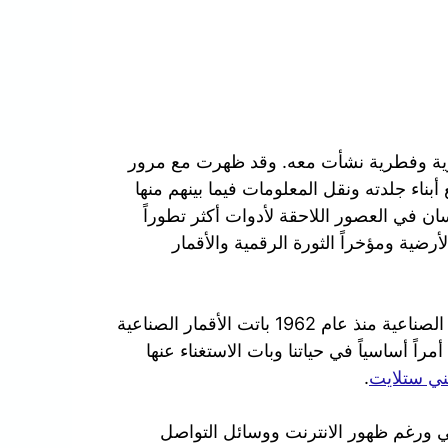
ورية وفطرية نشأت معه. وقد ظهرت مع مرور
بناء جلدته ونقل المعلومات فيما بينهم منها
سان في العصور اللاحقة لأدوات أكثر تطوراً
لأرضية ومؤخراً الثورة الرقمية والأقمار
في عصرنا الحالي ومنذ ان تم بث أول إشارة عبر الأقمار الصناعية منذ عام 1962 باتت الأقمار الصناعية
راً أساسياً في حياتنا وبات الاستغناء عنها
ي ستلايت
.
الي ورغم ظهور الانترنت ووسائل التواصل