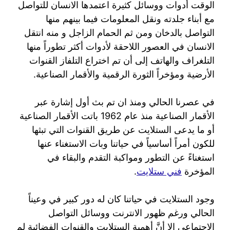
الوقت أدوات ووسائل كثيرة اعتمدها الانسان للتواصل
مع أبناء جلدته ونقل المعلومات فيما بينهم منها
التواصل بالدخان ومن ثم الحمام الزاجل و منه انتقل
الانسان في العصور اللاحقة لأدوات أكثر تطوراً منها
التلغراف والهاتف إلى أن تم اختراع التلفاز القنوات
الأرضية ومؤخراً الثورة الرقمية والأقمار الصناعية.
في عصرنا الحالي ومنذ ان تم بث أول إشارة عبر
الأقمار الصناعية منذ عام 1962 باتت الأقمار الصناعية
أو ما يدعى الستلايت عن طريق القنوات التي تبثها
للكون أمراً أساسياً في حياتنا وبات الاستغناء عنها
استغناءً عن التطور ومواكبة التقدم والبقاء في
المؤخرة
فني ستلايت
.
وجود الستلايت في حياتنا كان له دور كبير في وعيناً
الحالي ورغم ظهور الانترنت ووسائل التواصل
الاجتماعي إلا أنَّ أهمية الستلايت والقنوات الفضائية لم