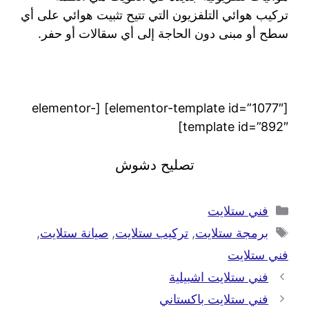
تركيب هوائي التلفزيون التي تتيح تثبيت هوائي على أي
سطح أو مبنى دون الحاجة إلى أي سقالات أو حفر.
[elementor-template id=”1077″] [elementor-
template id=”892″]
تصليح دشوش
فني ستلايت
برمجة ستلايت
,
تركيب ستلايت
,
صيانة ستلايت
,
فني ستلايت
فني ستلايت اشبيلية
فني ستلايت باكستاني