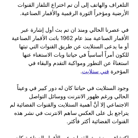
التلغراف والهاتف إلى أن تم اختراع التلفاز القنوات
الأرضية ومؤخراً الثورة الرقمية والأقمار الصناعية.
في عصرنا الحالي ومنذ ان تم بث أول إشارة عبر
الأقمار الصناعية منذ عام 1962 باتت الأقمار الصناعية
أو ما يدعى الستلايت عن طريق القنوات التي تبثها
للكون أمراً أساسياً في حياتنا وبات الاستغناء عنها
استغناءً عن التطور ومواكبة التقدم والبقاء في
المؤخرة
فني ستلايت
.
وجود الستلايت في حياتنا كان له دور كبير في وعيناً
الحالي ورغم ظهور الانترنت ووسائل التواصل
الاجتماعي إلا أنَّ أهمية الستلايت والقنوات الفضائية لم
يتراجع بل على العكس ساهم الانترنت في نشر هذه
القنوات الفضائية أكثر فأكثر.
اكتشاف ميزة بث القنوات عبر الأقمار الصناعية كان