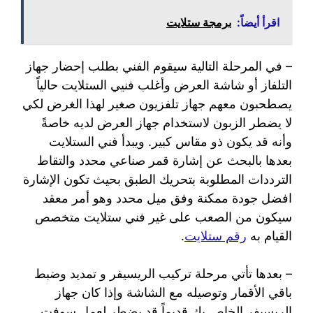
اقرأ أيضاً:
برمجة ستلايت
– في المرحلة التالية سيقوم الفني بطلب إحضار جهاز
التلفاز أو شاشة العرض وأغلب فنيي الستلايت حالياً
يصطحبون معهم جهاز تلفزيون صغير لهذا الغرض لكي
لا يضطر الزبون لاستخدام جهاز العرض لديه خاصةً
وأنه قد يكون ذو مقاس كبير. ويبدأ فني الستلايت
بعدها بالبحث عن إشارة قمر صناعي محدد والتقاط
الترددات المطلوبة بتحريك الطبق بحيث تكون الإشارة
افضل جودة ممكنة وفق ميل محدد وهو أمر معقد
سيكون من الصعب على غير فني ستلايت متخصص
القيام به
رقم ستلايت
.
– بعدها تأتي مرحلة تركيب الريسيفر و تمديد وضبط
باقي الأقمار وتوصيله مع الشاشة وإذا كان جهاز
الريسيفر الخاص بك قديماً قد يضطر لعمل سوفت