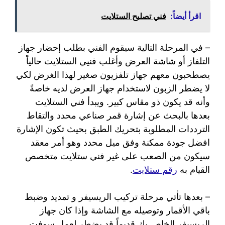
اقرأ أيضاً:
فني تصليح الستلايت
– في المرحلة التالية سيقوم الفني بطلب إحضار جهاز
التلفاز أو شاشة العرض وأغلب فنيي الستلايت حالياً
يصطحبون معهم جهاز تلفزيون صغير لهذا الغرض لكي
لا يضطر الزبون لاستخدام جهاز العرض لديه خاصةً
وأنه قد يكون ذو مقاس كبير. ويبدأ فني الستلايت
بعدها بالبحث عن إشارة قمر صناعي محدد والتقاط
الترددات المطلوبة بتحريك الطبق بحيث تكون الإشارة
افضل جودة ممكنة وفق ميل محدد وهو أمر معقد
سيكون من الصعب على غير فني ستلايت متخصص
القيام به
رقم ستلايت
.
– بعدها تأتي مرحلة تركيب الريسيفر و تمديد وضبط
باقي الأقمار وتوصيله مع الشاشة وإذا كان جهاز
الريسيفر الخاص بك قديماً قد يضطر لعمل سوفت