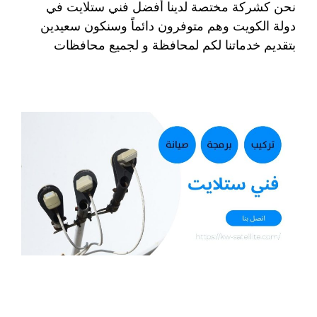
نحن كشركة مختصة لدينا أفضل فني ستلايت في
دولة الكويت وهم متوفرون دائماً وسنكون سعيدين
بتقديم خدماتنا لكم لمحافظة و لجميع محافظات