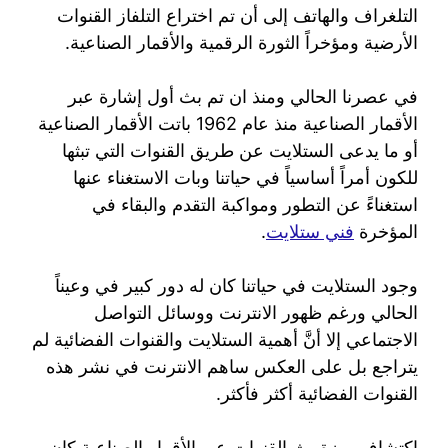
التلغراف والهاتف إلى أن تم اختراع التلفاز القنوات
الأرضية ومؤخراً الثورة الرقمية والأقمار الصناعية.
في عصرنا الحالي ومنذ ان تم بث أول إشارة عبر
الأقمار الصناعية منذ عام 1962 باتت الأقمار الصناعية
أو ما يدعى الستلايت عن طريق القنوات التي تبثها
للكون أمراً أساسياً في حياتنا وبات الاستغناء عنها
استغناءً عن التطور ومواكبة التقدم والبقاء في
المؤخرة
فني ستلايت
.
وجود الستلايت في حياتنا كان له دور كبير في وعيناً
الحالي ورغم ظهور الانترنت ووسائل التواصل
الاجتماعي إلا أنَّ أهمية الستلايت والقنوات الفضائية لم
يتراجع بل على العكس ساهم الانترنت في نشر هذه
القنوات الفضائية أكثر فأكثر.
اكتشاف ميزة بث القنوات عبر الأقمار الصناعية كان