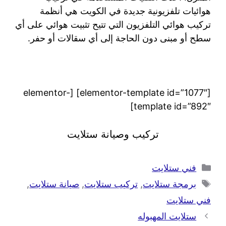
هوائيات تلفزيونية جديدة في الكويت هي أنظمة
تركيب هوائي التلفزيون التي تتيح تثبيت هوائي على أي
سطح أو مبنى دون الحاجة إلى أي سقالات أو حفر.
[elementor-template id=”1077″] [elementor-
template id=”892″]
تركيب وصيانة ستلايت
فني ستلايت
برمجة ستلايت
,
تركيب ستلايت
,
صيانة ستلايت
,
فني ستلايت
ستلايت المهبوله