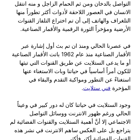
التواصل بالدخان ومن ثم الحمام الزاجل و منه انتقل
الانسان في العصور اللاحقة لأدوات أكثر تطوراً منها
التلغراف والهاتف إلى أن تم اختراع التلفاز القنوات
الأرضية ومؤخراً الثورة الرقمية والأقمار الصناعية.
في عصرنا الحالي ومنذ ان تم بث أول إشارة عبر
الأقمار الصناعية منذ عام 1962 باتت الأقمار الصناعية
أو ما يدعى الستلايت عن طريق القنوات التي تبثها
للكون أمراً أساسياً في حياتنا وبات الاستغناء عنها
استغناءً عن التطور ومواكبة التقدم والبقاء في
المؤخرة
فني ستلايت
.
وجود الستلايت في حياتنا كان له دور كبير في وعيناً
الحالي ورغم ظهور الانترنت ووسائل التواصل
الاجتماعي إلا أنَّ أهمية الستلايت والقنوات الفضائية لم
يتراجع بل على العكس ساهم الانترنت في نشر هذه
القنوات الفضائية أكثر فأكثر.