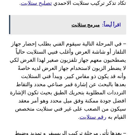
تكاد تذكر تركيب ستلايت الاحمدي
تصليح ستلايت
.
اقرأ أيضاً:
مبرمج ستلايت
– في المرحلة التالية سيقوم الفني بطلب إحضار جهاز
التلفاز أو شاشة العرض وأغلب فنيي الستلايت حالياً
يصطحبون معهم جهاز تلفزيون صغير لهذا الغرض لكي
لا يضطر الزبون لاستخدام جهاز العرض لديه خاصةً
وأنه قد يكون ذو مقاس كبير. ويبدأ فني الستلايت
بعدها بالبحث عن إشارة قمر صناعي محدد والتقاط
الترددات المطلوبة بتحريك الطبق بحيث تكون الإشارة
افضل جودة ممكنة وفق ميل محدد وهو أمر معقد
سيكون من الصعب على غير فني ستلايت متخصص
القيام به
رقم ستلايت
.
– بعدها تأتي مرحلة تركيب الريسيفر و تمديد وضبط