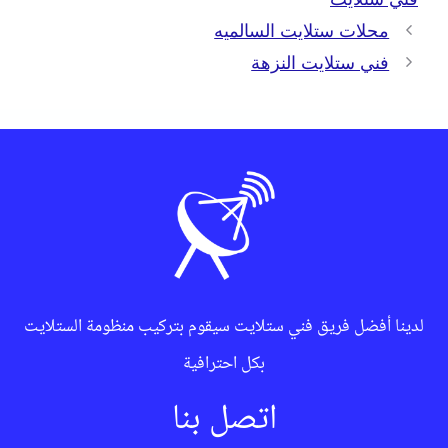
محلات ستلايت السالميه
فني ستلايت النزهة
لدينا أفضل فريق فني ستلايت سيقوم بتركيب منظومة الستلايت
بكل احترافية
اتصل بنا